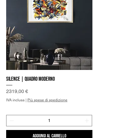
Silence | Quadro Moderno
Prezzo
2319,00 €
IVA inclusa
|
Più spese di spedizione
Aggiungi al carrello