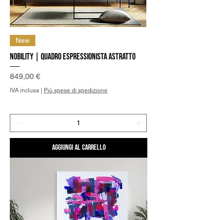
New
Nobility | Quadro Espressionista Astratto
Prezzo
849,00 €
IVA inclusa
|
Più spese di spedizione
Aggiungi al carrello