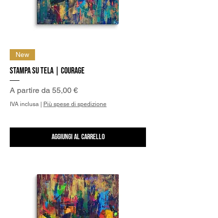
New
Stampa su Tela | Courage
Prezzo scontato
A partire da
55,00 €
IVA inclusa
|
Più spese di spedizione
Aggiungi al carrello