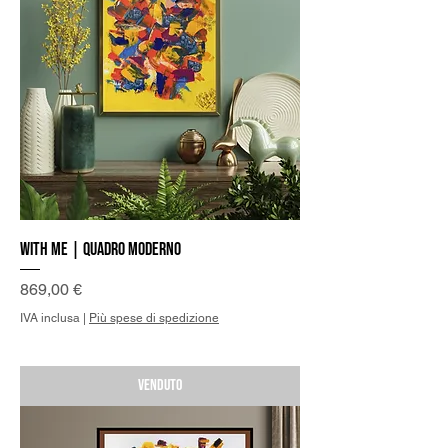
With me | Quadro Moderno
Prezzo
869,00 €
IVA inclusa
|
Più spese di spedizione
Venduto