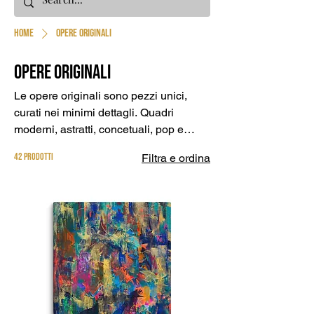
Home
Opere originali
Opere originali
Le opere originali sono pezzi unici,
curati nei minimi dettagli. Quadri
moderni, astratti, concetuali, pop e
molto altro. Grafiche musicali su carta
42 prodotti
Filtra e ordina
pregiata. Pieni di significato, colori,
emozioni e musica, ogni lavoro è un
mondo a sè. Firmati e accompagnati
dal certificato di autenticità, i quadri e le
grafiche arredano case, uffici e luoghi
in tutto il mondo. Scopri tante idee di
pregio per arredare al meglio casa e
valorizzare la tua personalità in modo
originale.