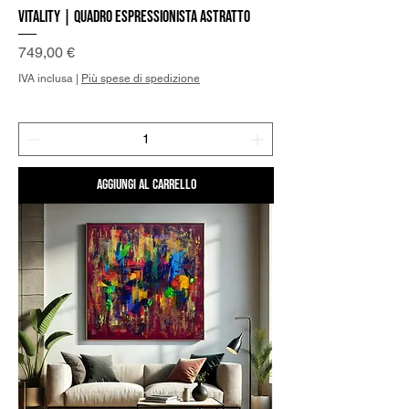
Vitality | Quadro Espressionista Astratto
Prezzo
749,00 €
IVA inclusa
|
Più spese di spedizione
Aggiungi al carrello