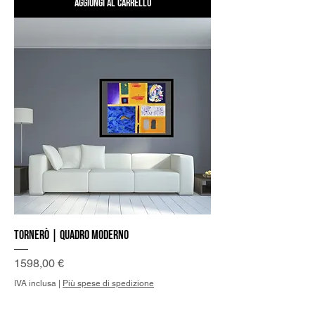
Aggiungi al carrello
Tornerò | Quadro Moderno
Prezzo
1598,00 €
IVA inclusa
|
Più spese di spedizione