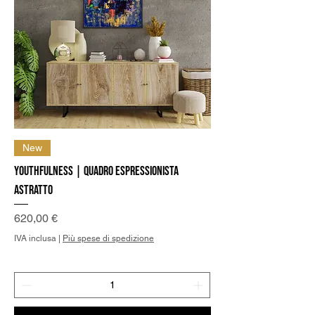
New
Youthfulness | Quadro Espressionista
Astratto
Prezzo
620,00 €
IVA inclusa
|
Più spese di spedizione