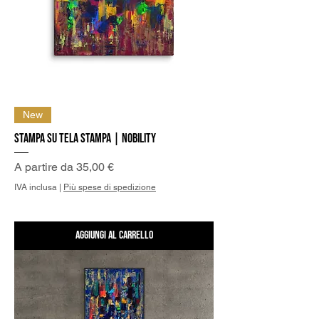
New
Stampa su Tela Stampa | Nobility
Prezzo scontato
A partire da
35,00 €
IVA inclusa
|
Più spese di spedizione
Aggiungi al carrello