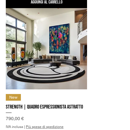
Aggiungi al carrello
New
Strength | Quadro Espressionista Astratto
Prezzo
790,00 €
IVA inclusa
|
Più spese di spedizione