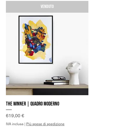
Venduto
The Winner | Quadro Moderno
Prezzo
619,00 €
IVA inclusa
|
Più spese di spedizione