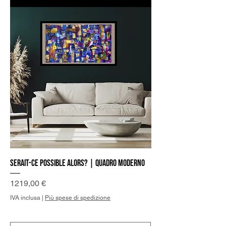
Serait-ce possible alors? | Quadro Moderno
Prezzo
1219,00 €
IVA inclusa
|
Più spese di spedizione