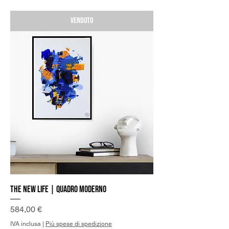
Venduto
The new Life | Quadro Moderno
Prezzo
584,00 €
IVA inclusa
|
Più spese di spedizione