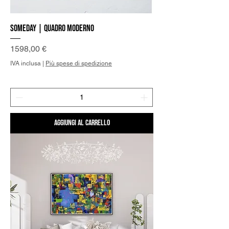
Someday | Quadro Moderno
Prezzo
1598,00 €
IVA inclusa
|
Più spese di spedizione
Aggiungi al carrello