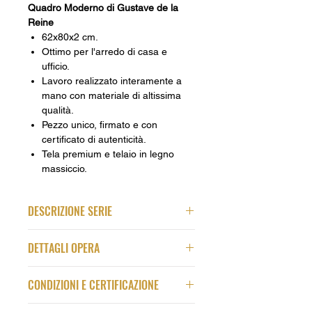
Quadro Moderno di Gustave de la
Reine
62x80x2 cm.
Ottimo per l'arredo di casa e
ufficio.
Lavoro realizzato interamente a
mano con materiale di altissima
qualità.
Pezzo unico, firmato e con
certificato di autenticità.
Tela premium e telaio in legno
massiccio.
DESCRIZIONE SERIE
Playlist prende spunto dall'unione
DETTAGLI OPERA
delle due anime di Gustave de la
Reine. Il musicista e l'artista. In
Autore Brano:
The Police
questa Serie di Quadri astratti egli ha
CONDIZIONI E CERTIFICAZIONE
Titolo Brano e Anno:
Every Breath
espresso con colori e forme ciò che
You Take, 1983
accade dentro di sè quando è a
Ogni quadro è fatto da materiali di