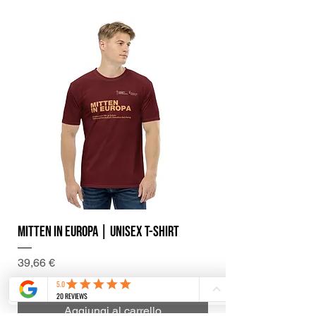
Mitten in Europa | Unisex T-Shirt
Prezzo
39,66 €
IVA inclusa
|
Più spese di spedizione
Aggiungi al carrello