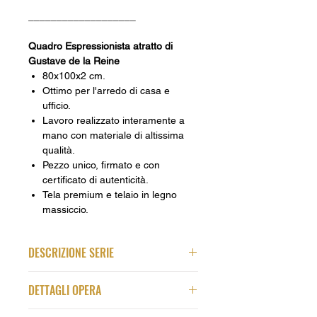
___________________
Quadro Espressionista atratto di
Gustave de la Reine
80x100x2 cm.
Ottimo per l'arredo di casa e
ufficio.
Lavoro realizzato interamente a
mano con materiale di altissima
qualità.
Pezzo unico, firmato e con
certificato di autenticità.
Tela premium e telaio in legno
massiccio.
DESCRIZIONE SERIE
Looking into You è una serie di quadri
DETTAGLI OPERA
espressionisti e astratti che esplora
l'anima umana
, rivelando le qualità
Titolo Quadro:
Vitality