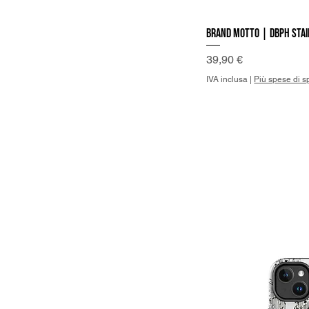
Brand Motto | DBPh Stai
Vist
Prezzo
39,90 €
IVA inclusa
|
Più spese di s