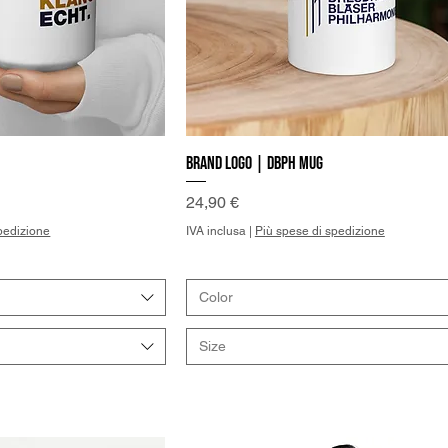
Brand Logo | DBPh Mug
a rapida
Vista rapida
Prezzo
24,90 €
pedizione
IVA inclusa
|
Più spese di spedizione
Color
Size