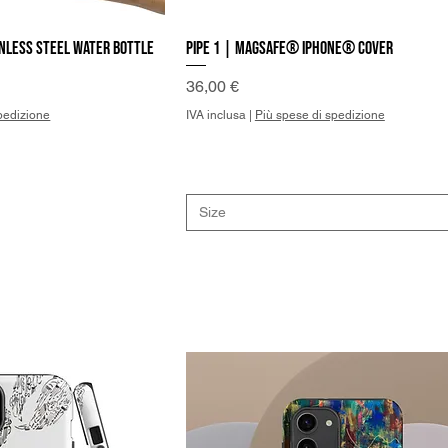
nless steel water bottle
Pipe 1 | MagSafe® iPhone® Cover
a rapida
Vista rapida
Prezzo
36,00 €
pedizione
IVA inclusa
|
Più spese di spedizione
Size