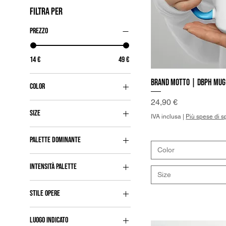
FILTRA PER
Prezzo
14 €
49 €
Brand Motto | DBPh Mug
Vist
Color
Prezzo
24,90 €
Black
Size
Blue
IVA inclusa
|
Più spese di s
11 oz
Charcoal
PALETTE DOMINANTE
15 oz
Oxford Blue
Color
Arancione
iPhone 14
INTENSITÀ PALETTE
Bianco
iPhone 14 Plus
Size
Luminosa
Blu
iPhone 14 Pro
STILE OPERE
Opaca
Grigio
iPhone 14 Pro Max
Astratte
Indaco
iPhone 15
LUOGO INDICATO
Espressioniste-Astratte