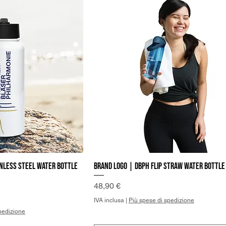
nless steel water bottle
Brand Logo | DBPh Flip straw water bottle
a rapida
Vista rapida
Prezzo
48,90 €
IVA inclusa
|
Più spese di spedizione
pedizione