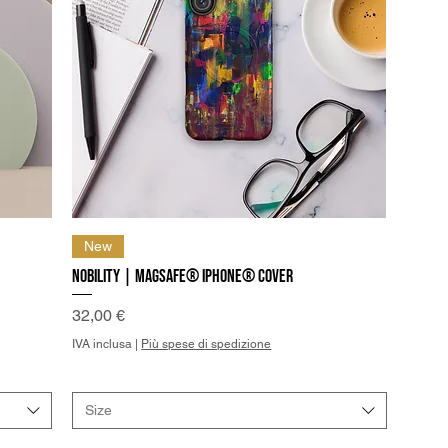
Vista rapida
New
Nobility | MagSafe® iPhone® Cover
Prezzo
32,00 €
IVA inclusa
|
Più spese di spedizione
Size