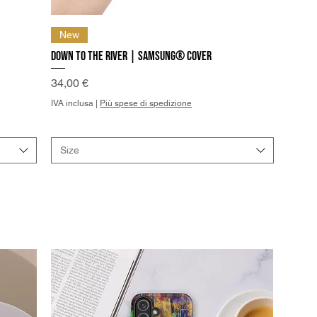
Vista rapida
New
Down to the River | Samsung® Cover
Prezzo
34,00 €
IVA inclusa
|
Più spese di spedizione
Size