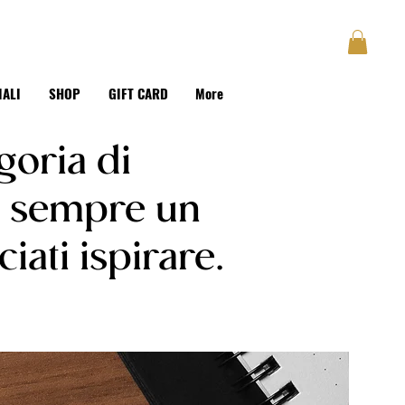
GUSTAVE
BLOG
Accedi
IALI
SHOP
GIFT CARD
More
egoria di
e sempre un
iati ispirare.