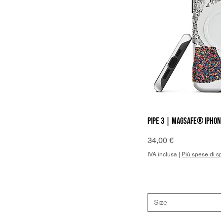
Pipe 3 | MagSafe® iPho
Vist
Prezzo
34,00 €
IVA inclusa
|
Più spese di s
Size