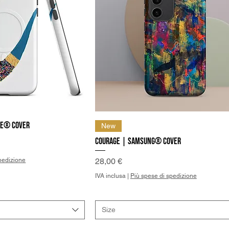
ne® Cover
a rapida
Vista rapida
New
Courage | Samsung® Cover
Prezzo
pedizione
28,00 €
IVA inclusa
|
Più spese di spedizione
Size