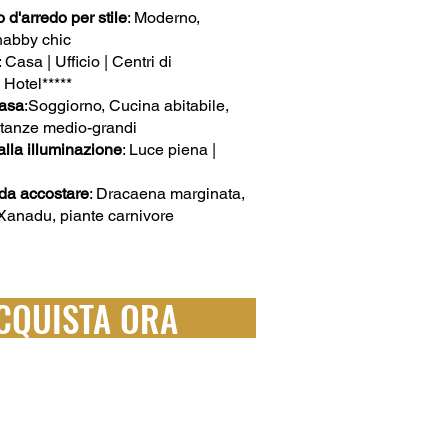
d'arredo per stile
: Moderno,
habby chic
: Casa | Ufficio | Centri di
 Hotel*****
casa
:Soggiorno, Cucina abitabile,
Stanze medio-grandi
lla illuminazione
: Luce piena |
i da accostare
: Dracaena marginata,
Xanadu, piante carnivore
CQUISTA ORA