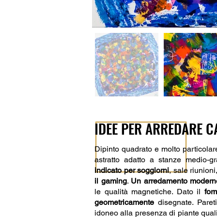
IDEE PER ARREDARE C
Dipinto quadrato e molto particolar
astratto adatto a stanze medio-gr
indicato per soggiorni
, sale riunion
il gaming
.
Un arredamento moderno,
le qualità magnetiche. Dato il
for
geometricamente
disegnate. Pareti
idoneo alla presenza di piante qu