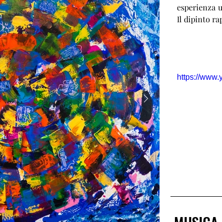
esperienza 
Il dipinto ra
https://www
MUSICA 