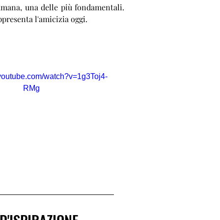
umana, una delle più fondamentali.
ppresenta l'amicizia oggi.
.youtube.com/watch?v=1g3Toj4-
RMg
D'ISPIRAZIONE