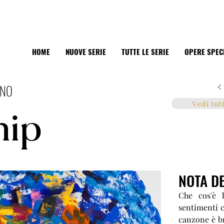
HOME
NUOVE SERIE
TUTTE LE SERIE
OPERE SPEC
RNO
Vedi tut
hip
NOTA DE
Che cos'è 
sentimenti c
canzone è br