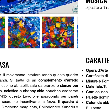
Ispirato a 'F
CARATTE
ASA
Opera d'Arte 
e. Il movimento interiore rende questo quadro
Certificato di
andi. Si tratta di un
complemento d'arredo
Misure e For
i, cucine abitabili, sale da pranzo e
stanze per
Materiale
: Te
 eclettico e shabby chic
potrebbe esaltarne
Cornice
: non
mato
, questo Lavoro è appropiato per pareti
Palette domi
 scure ne incentivano la forza. Il
quadro
é
Colori da abbi
ali Dracaena marginata, Philodendro Xanadu o
Blu notte