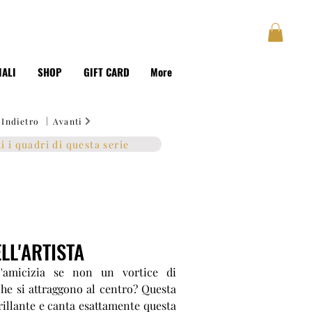
GUSTAVE
BLOG
Accedi
IALI
SHOP
GIFT CARD
More
|
Indietro
Avanti
ti i quadri di questa serie
LL'ARTISTA
l'amicizia se non un vortice di
he si attraggono al centro? Questa
illante e canta esattamente questa