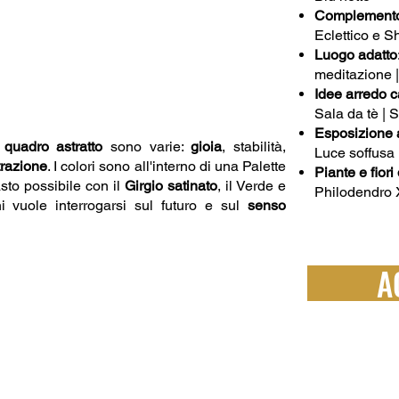
Complemento 
Eclettico e S
Luogo adatto
meditazione |
Idee arredo 
Sala da tè | 
Esposizione a
o
quadro astratto
sono varie:
gioia
, stabilità,
Luce soffusa
razione
. I colori sono all'interno di una Palette
Piante e fior
sto possibile con il
Girgio satinato
, il Verde e
Philodendro 
 vuole interrogarsi sul futuro e sul
senso
A