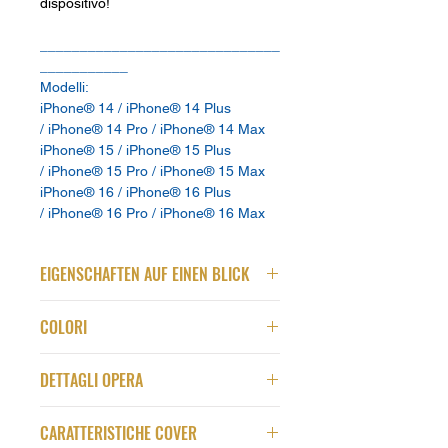
dispositivo!
______________________________
___________
Modelli:
iPhone® 14 / iPhone® 14 Plus
/ iPhone® 14 Pro / iPhone® 14 Max
iPhone® 15 / iPhone® 15 Plus
/ iPhone® 15 Pro / iPhone® 15 Max
iPhone® 16 / iPhone® 16 Plus
/ iPhone® 16 Pro / iPhone® 16 Max
EIGENSCHAFTEN AUF EINEN BLICK
Qualità
COLORI
Stampa su Policarbonato in alta
qualità
Questa pipa di Gustave de la Reine
Grande Resistenza ad urti
DETTAGLI OPERA
rapisce l'osservatore per la sua
Protezione a doppio strato
compostezza
,
forma
,
equilibrio
. È
Compatibile con MagSafe®
Titolo del Quadro:
Pipe 3
(2020)
simbolo di calma, meditazione,
CARATTERISTICHE COVER
Compatibile con ricarica ad
Misure e Formati:
iPhone 14, iPhone
riflessione e ponderatezza.