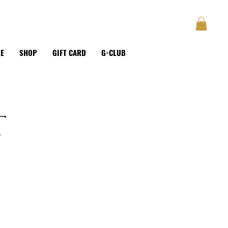
GUSTAVE
BLOG
Anmelden
KE
SHOP
GIFT CARD
G-CLUB
T