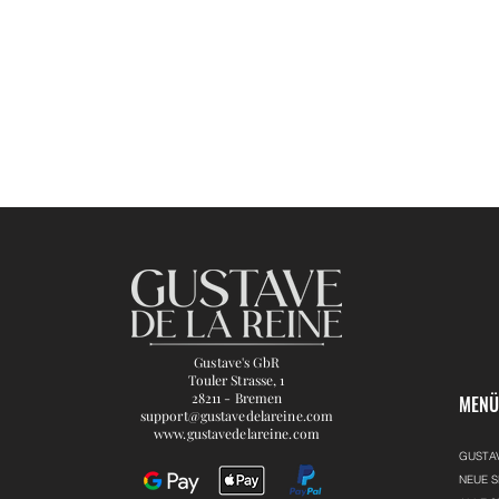
Gustave's GbR
Touler Strasse, 1
28211 - Bremen
MEN
support@gustavedelareine.com
www.gustavedelareine.com
GUSTA
NEUE S