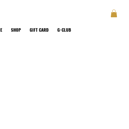
GUSTAVE
BLOG
Anmelden
KE
SHOP
GIFT CARD
G-CLUB