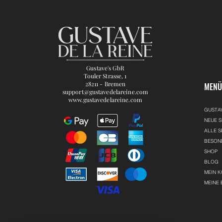
Gustave's GbR
Touler Strasse, 1
28211 - Bremen
MEN
support@gustavedelareine.com
www.gustavedelareine.com
GUSTA
NEUE S
ALLE S
BESON
SHOP
BLOG
MEIN 
MEINE