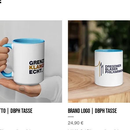
to | DBPh Tasse
Brand Logo | DBPh Tasse
Preis
24,90 €