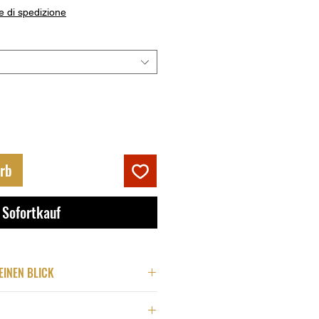
e di spedizione
rb
Sofortkauf
EINEN BLICK
bonato in alta qualità
 ad urti