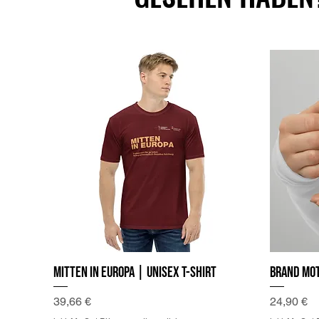
Mitten in Europa | Unisex T-Shirt
Brand Mot
Preis
Preis
39,66 €
24,90 €