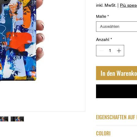
inkl. MwSt.
|
Più spes
Maße
*
Auswählen
Anzahl
*
In den Warenko
EIGENSCHAFTEN AUF 
Stampa su Policar
COLORI
Grande Resistenza