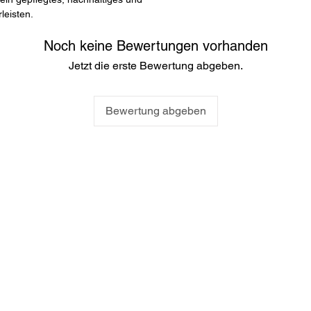
Reine
du auf der Seite
Wide
leisten.
Rohstoffe: MDF/Ha
Werk (Gemälde, Lein
Beschaffung, mit i
andere Art) ist mit 
Noch keine Bewertungen vorhanden
zurückzugeben. Die R
Zusammensetzung un
Jetzt die erste Bewertung abgeben.
Du, sobald das Produ
Materialien frei 
für den täglichen
Bewertung abgeben
Beschränkungen und
Empfohlenes Alte
EU-Garantie: 2 Ja
GPSR-Erklärung – A
Produktsicherheitsv
In Übereinstimmung 
Produktsicherheitsv
Gustaves GbR, dass 
Produkte sicher sind
Europäischen Union 
Bei Fragen oder Hinw
du dich unter folgen
mail@gustaves.co
od