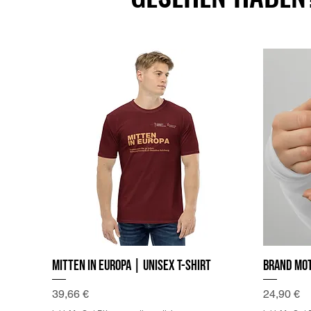
Mitten in Europa | Unisex T-Shirt
Brand Mot
Preis
Preis
39,66 €
24,90 €