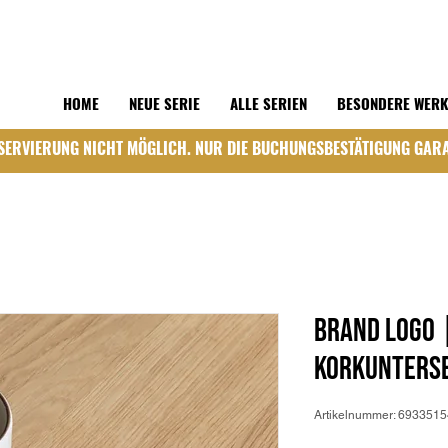
HOME
NEUE SERIE
ALLE SERIEN
BESONDERE WER
SERVIERUNG NICHT MÖGLICH. NUR DIE BUCHUNGSBESTÄTIGUNG GARA
Brand Logo 
Korkunters
Artikelnummer: 69335