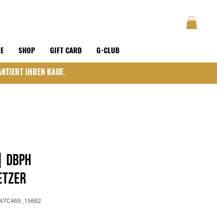
GUSTAVE
BLOG
Anmelden
KE
SHOP
GIFT CARD
G-CLUB
NTIERT IHREN KAUF.
| DBPh
etzer
1547C469_15662