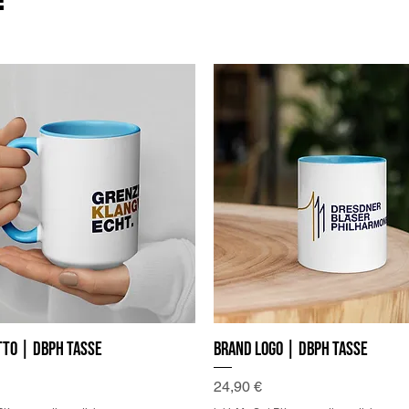
to | DBPh Tasse
Brand Logo | DBPh Tasse
Preis
24,90 €