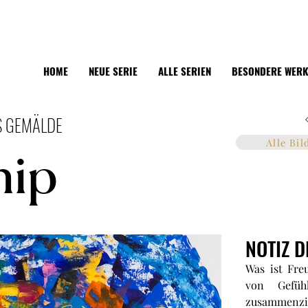
HOME
NEUE SERIE
ALLE SERIEN
BESONDERE WER
S GEMÄLDE
Alle Bil
hip
NOTIZ D
Was ist Fre
von Gefüh
zusammenzie