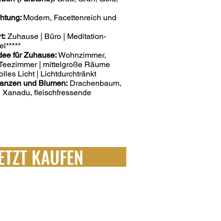
chtung:
Modern, Facettenreich und
t:
Zuhause | Büro | Meditation-
el*****
dee für Zuhause:
Wohnzimmer,
Teezimmer | mittelgroße Räume
lles Licht | Lichtdurchtränkt
lanzen und Blumen:
Drachenbaum,
 Xanadu, fleischfressende
ETZT KAUFEN