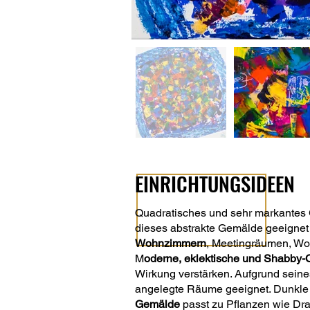
EINRICHTUNGSIDEEN
Quadratisches und sehr markantes
dieses abstrakte Gemälde geeignet 
Wohnzimmern
, Meetingräumen, W
M
oderne, eklektische und Shabby-
Wirkung verstärken. Aufgrund sein
angelegte Räume geeignet. Dunkle 
Gemälde
passt zu Pflanzen wie Dr