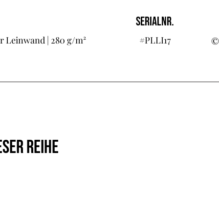
SERIALNR.
r Leinwand | 280 g/m²
#PLLI17
©
ESER REIHE