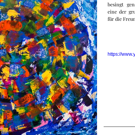
besingt gen
eine der gr
für die Freu
https://www