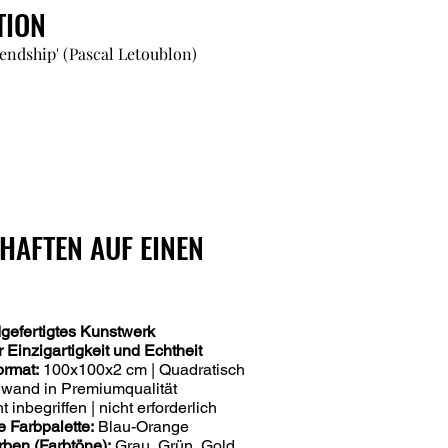
TION
riendship' (Pascal Letoublon)
HAFTEN AUF EINEN
dgefertigtes Kunstwerk
r Einzigartigkeit und Echtheit
rmat:
100x100x2 cm | Quadratisch
wand in Premiumqualität
t inbegriffen | nicht erforderlich
 Farbpalette:
Blau-Orange
ben (Farbtöne):
Grau, Grün, Gold,