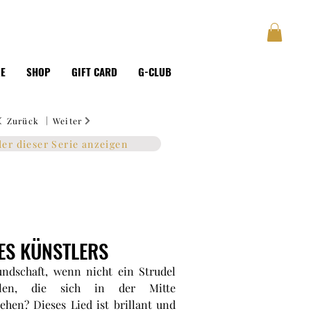
GUSTAVE
BLOG
Anmelden
KE
SHOP
GIFT CARD
G-CLUB
|
Zurück
Weiter
der dieser Serie anzeigen
ES KÜNSTLERS
undschaft, wenn nicht ein Strudel
len, die sich in der Mitte
hen? Dieses Lied ist brillant und