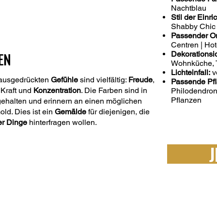
Nachtblau
Stil der Einri
Shabby Chic
Passender Or
Centren | Hot
EN
Dekorationsi
Wohnküche, 
Lichteinfall:
vo
 ausgedrückten
Gefühle
sind vielfältig:
Freude
,
Passende Pf
 Kraft und
Konzentration
. Die Farben sind in
Philodendron
Pflanzen
gehalten und erinnern an einen möglichen
ld. Dies ist ein
Gemälde
für diejenigen, die
er Dinge
hinterfragen wollen.
J