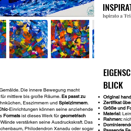
INSPIRA
Ispirato a 'F
EIGENSC
BLICK
 Gemälde. Die innere Bewegung macht
für mittlere bis große Räume.
Es passt zu
Original han
Zertifikat übe
ohnküchen, Esszimmern und
Spielzimmern
.
Größe und Fo
Chic
-Einrichtungen können seine anziehende
Material:
Lein
es
Formats
ist dieses Werk für
geometrisch
Rahmen:
nich
Wände verstärken seine Ausdruckskraft. Das
Dominierende
achenbaum, Philodendron Xanadu oder sogar
Passende Far