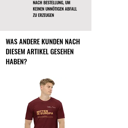
NACH BESTELLUNG, UM
andere Art) ist mit der
Originalverpackung zurückzugeben.
KEINEN UNNÖTIGEN ABFALL
Die Rückerstattung oder Ersatz
ZU ERZEUGEN
erhältst Du, sobald das Produkt
überprüft wurde.
WAS ANDERE KUNDEN NACH
DIESEM ARTIKEL GESEHEN
HABEN?