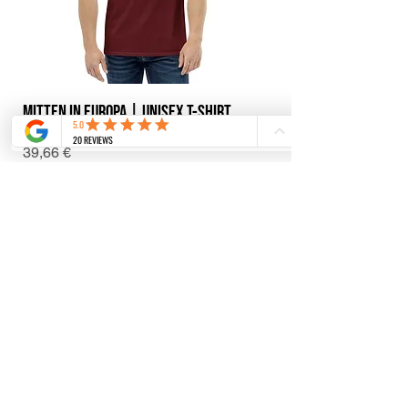
Mitten in Europa | Unisex T-Shirt
Preis
39,66 €
inkl. MwSt.
|
Più spese di spedizione
In den Warenkorb