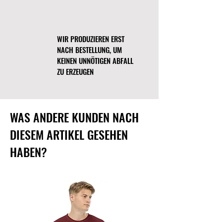
der Seite
Widerrufsbelehrung
. Das
unversehrte Werk (Gemälde,
Leinwanddruck, Grafik und jede
WIR PRODUZIEREN ERST
andere Art) ist mit der
NACH BESTELLUNG, UM
Originalverpackung zurückzugeben.
Die Rückerstattung oder Ersatz
KEINEN UNNÖTIGEN ABFALL
erhältst Du, sobald das Produkt
ZU ERZEUGEN
überprüft wurde.
WAS ANDERE KUNDEN NACH
DIESEM ARTIKEL GESEHEN
HABEN?