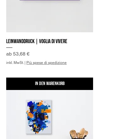
Leinwanddruck | Voglia di Vivere
Sale-Preis
ab
53,68 €
inkl. MwSt.
|
Più spese di spedizione
In den Warenkorb