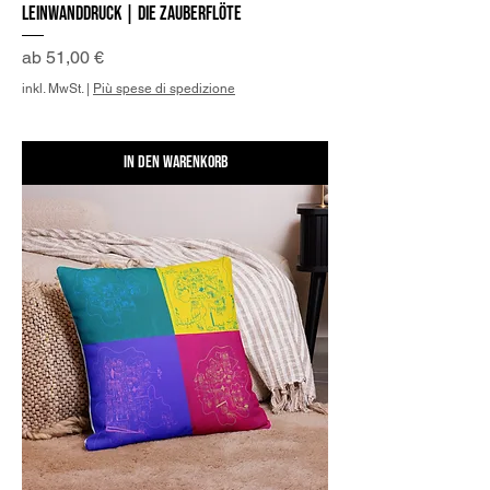
Leinwanddruck | Die Zauberflöte
Sale-Preis
ab
51,00 €
inkl. MwSt.
|
Più spese di spedizione
In den Warenkorb