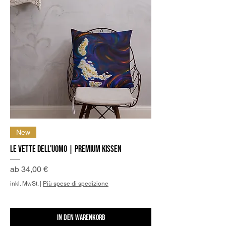
New
Le Vette dell'Uomo | Premium Kissen
Sale-Preis
ab
34,00 €
inkl. MwSt.
|
Più spese di spedizione
In den Warenkorb