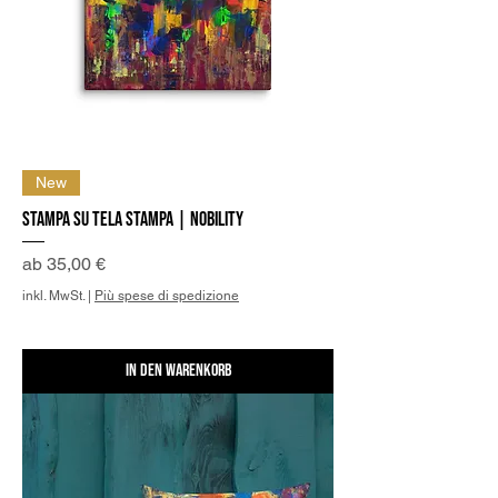
New
Stampa su Tela Stampa | Nobility
Sale-Preis
ab
35,00 €
inkl. MwSt.
|
Più spese di spedizione
In den Warenkorb