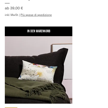
Sale-Preis
ab
39,00 €
inkl. MwSt.
|
Più spese di spedizione
In den Warenkorb