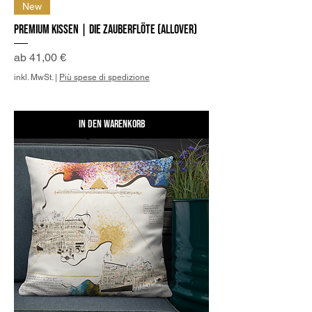
New
Premium Kissen | Die Zauberflöte (allover)
Sale-Preis
ab
41,00 €
inkl. MwSt.
|
Più spese di spedizione
In den Warenkorb