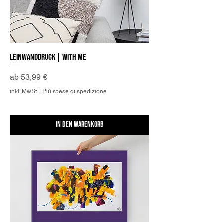
Leinwanddruck | With me
Sale-Preis
ab
53,99 €
inkl. MwSt.
|
Più spese di spedizione
In den Warenkorb