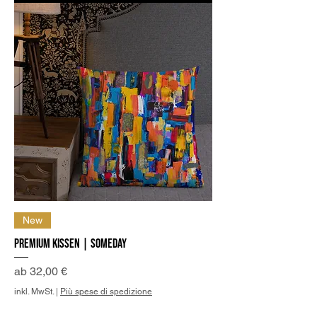
New
Premium Kissen | Someday
Sale-Preis
ab
32,00 €
inkl. MwSt.
|
Più spese di spedizione