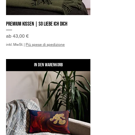
Premium Kissen | So liebe ich Dich
Sale-Preis
ab
43,00 €
inkl. MwSt.
|
Più spese di spedizione
In den Warenkorb