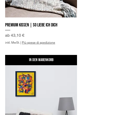
Premium Kissen | So liebe ich Dich
Sale-Preis
ab
43,10 €
inkl. MwSt.
|
Più spese di spedizione
In den Warenkorb