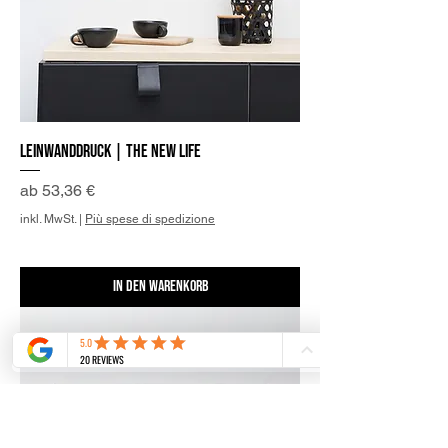
Leinwanddruck | The New Life
Sale-Preis
ab
53,36 €
inkl. MwSt.
|
Più spese di spedizione
In den Warenkorb