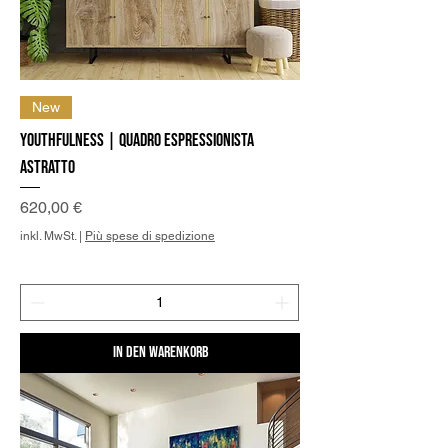
New
Youthfulness | Quadro Espressionista
Astratto
Preis
620,00 €
inkl. MwSt.
|
Più spese di spedizione
In den Warenkorb