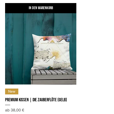
In den Warenkorb
New
Premium Kissen | Die Zauberflöte (Gelb)
Sale-Preis
ab
38,00 €