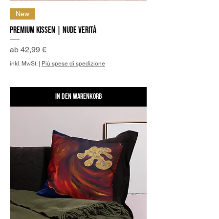
New
Premium Kissen | Nude Verità
Sale-Preis
ab
42,99 €
inkl. MwSt.
|
Più spese di spedizione
In den Warenkorb