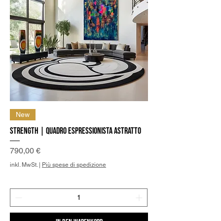
New
Strength | Quadro Espressionista Astratto
Preis
790,00 €
inkl. MwSt.
|
Più spese di spedizione