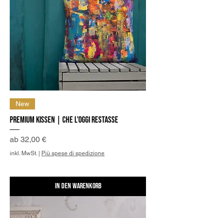
New
Premium Kissen | Che l'oggi restasse
Sale-Preis
ab
32,00 €
inkl. MwSt.
|
Più spese di spedizione
In den Warenkorb