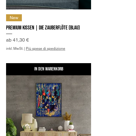
New
Premium Kissen | Die Zauberflöte (Blau)
Sale-Preis
ab
41,30 €
inkl. MwSt.
|
Più spese di spedizione
In den Warenkorb