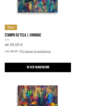
New
Stampa su Tela | Courage
Sale-Preis
ab
55,00 €
inkl. MwSt.
|
Più spese di spedizione
In den Warenkorb