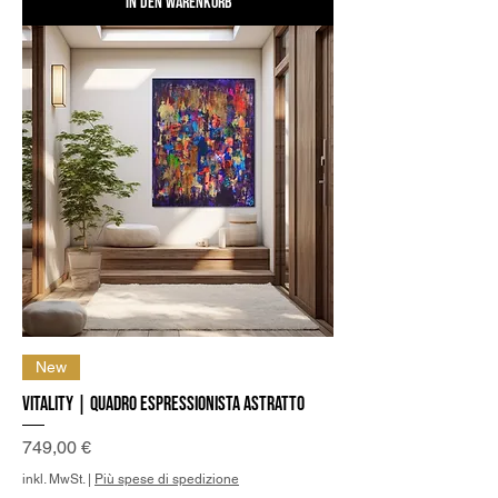
In den Warenkorb
New
Vitality | Quadro Espressionista Astratto
Preis
749,00 €
inkl. MwSt.
|
Più spese di spedizione