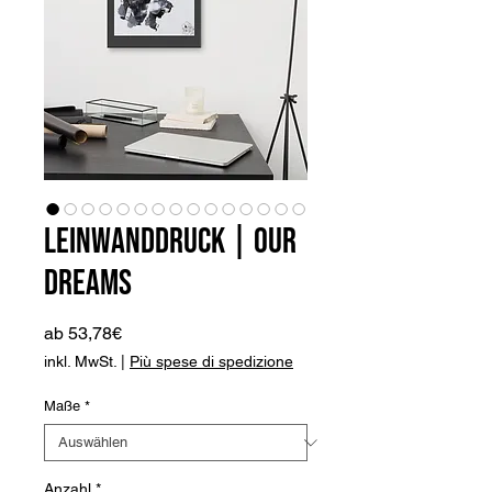
Leinwanddruck | Our
Dreams
Sale-
ab
53,78€
Preis
inkl. MwSt.
|
Più spese di spedizione
Maße
*
Anzahl
*