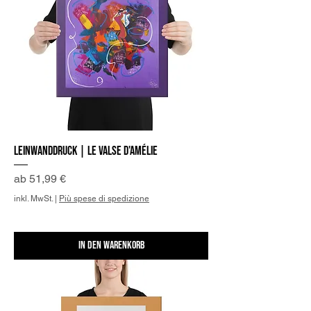
Leinwanddruck | Le valse d'Amélie
Sale-Preis
ab
51,99 €
inkl. MwSt.
|
Più spese di spedizione
In den Warenkorb