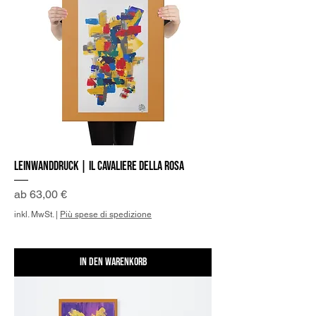
Leinwanddruck | Il Cavaliere della Rosa
Sale-Preis
ab
63,00 €
inkl. MwSt.
|
Più spese di spedizione
In den Warenkorb