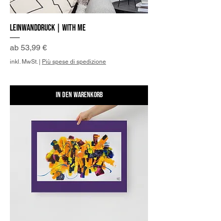
Leinwanddruck | With me
Sale-Preis
ab
53,99 €
inkl. MwSt.
|
Più spese di spedizione
In den Warenkorb