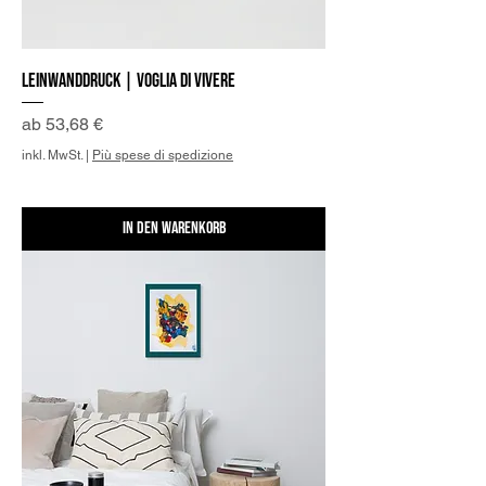
Leinwanddruck | Voglia di Vivere
Sale-Preis
ab
53,68 €
inkl. MwSt.
|
Più spese di spedizione
In den Warenkorb