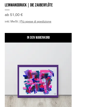
Leinwanddruck | Die Zauberflöte
Sale-Preis
ab
51,00 €
inkl. MwSt.
|
Più spese di spedizione
In den Warenkorb