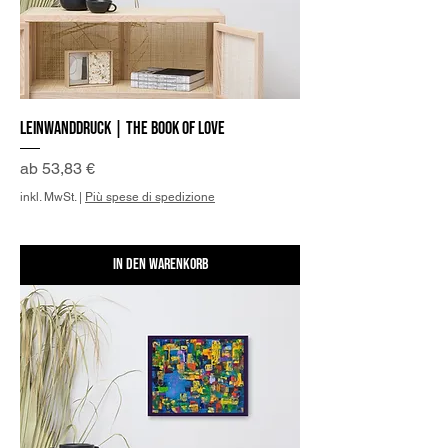
Leinwanddruck | The Book of Love
Sale-Preis
ab
53,83 €
inkl. MwSt.
|
Più spese di spedizione
In den Warenkorb