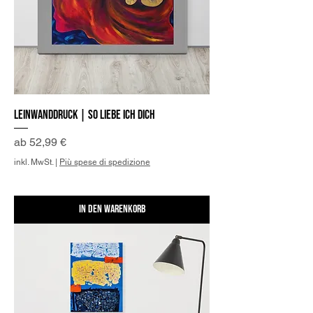
Leinwanddruck | So liebe Ich Dich
Sale-Preis
ab
52,99 €
inkl. MwSt.
|
Più spese di spedizione
In den Warenkorb