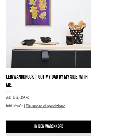
Leinwanddruck | Got my Dad by my side. With
me.
Sale-Preis
ab
56,09 €
inkl. MwSt.
|
Più spese di spedizione
In den Warenkorb