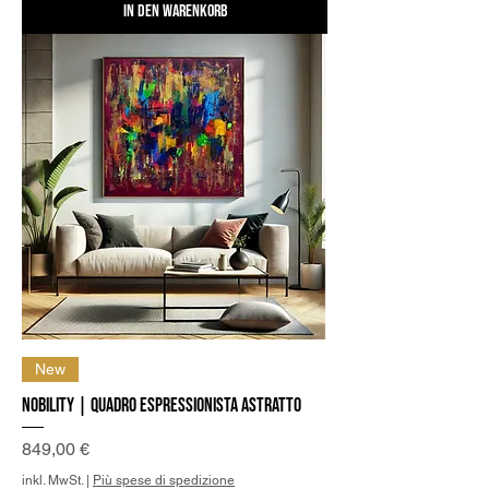
In den Warenkorb
New
Nobility | Quadro Espressionista Astratto
Preis
849,00 €
inkl. MwSt.
|
Più spese di spedizione