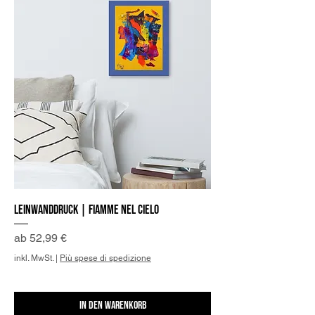
Leinwanddruck | Fiamme nel Cielo
Sale-Preis
ab
52,99 €
inkl. MwSt.
|
Più spese di spedizione
In den Warenkorb