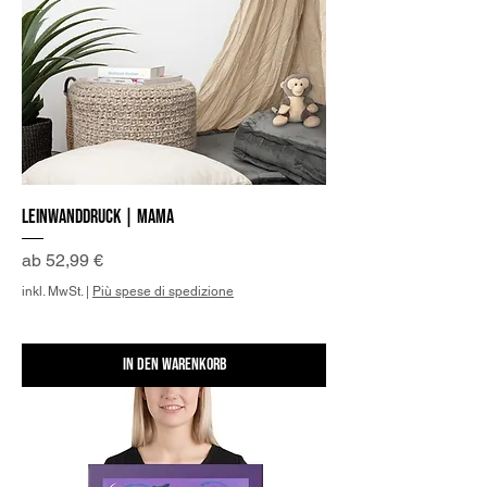
Leinwanddruck | Mama
Sale-Preis
ab
52,99 €
inkl. MwSt.
|
Più spese di spedizione
In den Warenkorb