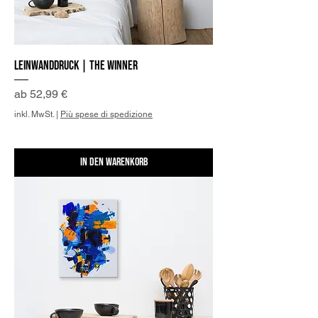
Leinwanddruck | The Winner
Sale-Preis
ab
52,99 €
inkl. MwSt.
|
Più spese di spedizione
In den Warenkorb