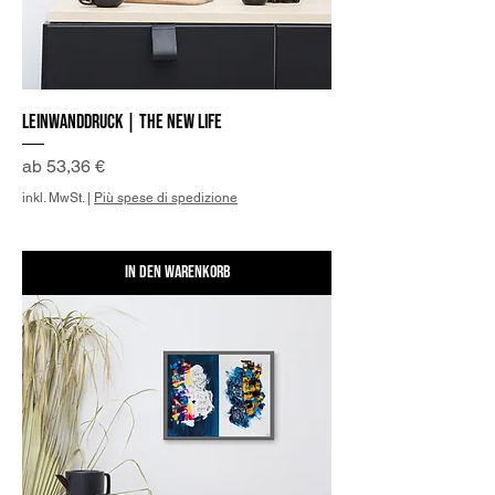
Leinwanddruck | The New Life
Sale-Preis
ab
53,36 €
inkl. MwSt.
|
Più spese di spedizione
In den Warenkorb