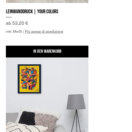
Leinwanddruck | Your colors
Sale-Preis
ab
53,20 €
inkl. MwSt.
|
Più spese di spedizione
In den Warenkorb