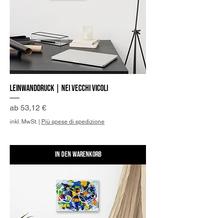
Leinwanddruck | Nei vecchi Vicoli
Sale-Preis
ab
53,12 €
inkl. MwSt.
|
Più spese di spedizione
In den Warenkorb