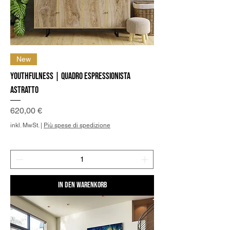
New
Youthfulness | Quadro Espressionista
Astratto
Preis
620,00 €
inkl. MwSt.
|
Più spese di spedizione
In den Warenkorb