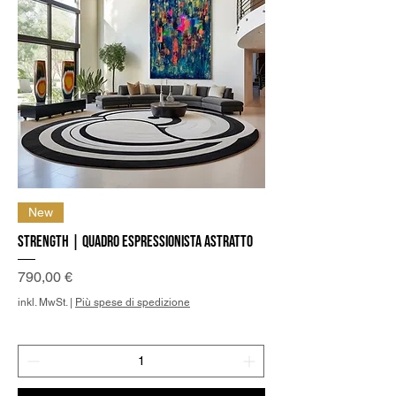
New
Strength | Quadro Espressionista Astratto
Preis
790,00 €
inkl. MwSt.
|
Più spese di spedizione