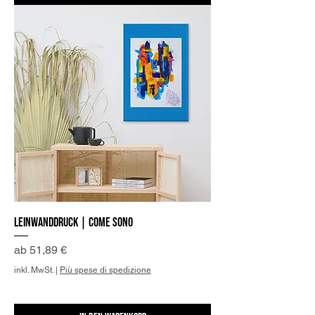
Leinwanddruck | Come sono
Sale-Preis
ab
51,89 €
inkl. MwSt.
|
Più spese di spedizione