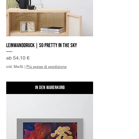
Leinwanddruck | So Pretty in the Sky
Sale-Preis
ab
54,10 €
inkl. MwSt.
|
Più spese di spedizione
In den Warenkorb