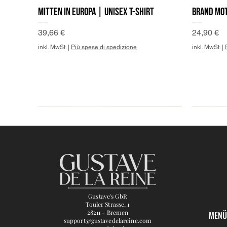
Mitten in Europa | Unisex T-Shirt
Brand Mot
Preis
Preis
39,66 €
24,90 €
inkl. MwSt.
|
Più spese di spedizione
inkl. MwSt.
|
Gustave's GbR
Touler Strasse, 1
28211 - Bremen
MEN
support@gustavedelareine.com