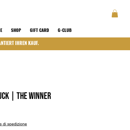
GUSTAVE
BLOG
Anmelden
KE
SHOP
GIFT CARD
G-CLUB
NTIERT IHREN KAUF.
ck | The Winner
e di spedizione