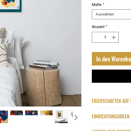
Maße
*
Auswählen
Anzahl
*
In den Warenko
EIGENSCHAFTEN AUF 
Qualität
EINRICHTUNGSIDEEN
Premium-Leinwand
Handgefertigtes
Es handelt sich um e
Leinwandmaterial