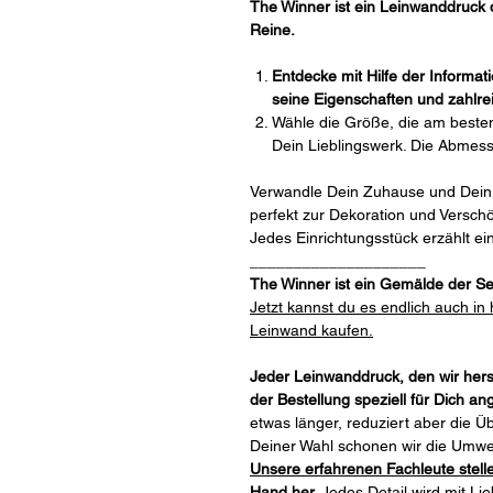
The Winner ist ein Leinwanddruck
Reine.
Entdecke mit Hilfe der Informa
seine Eigenschaften und zahlre
Wähle die Größe, die am beste
Dein Lieblingswerk. Die Abmes
Verwandle Dein Zuhause und Dein
perfekt zur Dekoration und Versc
Jedes Einrichtungsstück erzählt ei
____________________
The Winner ist ein Gemälde der Seri
Jetzt kannst du es endlich auch in
Leinwand kaufen.
Jeder Leinwanddruck, den wir herst
der Bestellung speziell für Dich ang
etwas länger, reduziert aber die Ü
Deiner Wahl schonen wir die Umwel
Unsere erfahrenen Fachleute stell
Hand her.
Jedes Detail wird mit Li