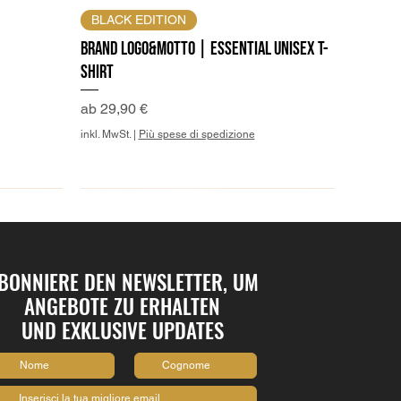
BLACK EDITION
Brand Logo&Motto | Essential Unisex T-
Shirt
Sale-Preis
ab
29,90 €
inkl. MwSt.
|
Più spese di spedizione
BONNIERE DEN NEWSLETTER, UM
ANGEBOTE ZU ERHALTEN
UND EXKLUSIVE UPDATES