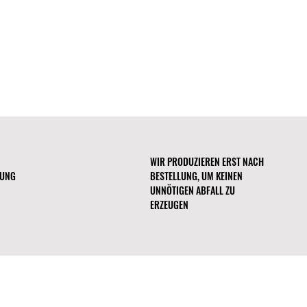
: Wir sind stolz auf unsere
aktiken. Unsere Leinwand kommt
tellungen) und den Vereinigten
ngen).
WIR PRODUZIEREN ERST NACH
RUNG
BESTELLUNG, UM KEINEN
UNNÖTIGEN ABFALL ZU
ERZEUGEN