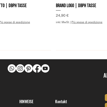
to | DBPh Tasse
Brand Logo | DBPh Tasse
Preis
24,90 €
Più spese di spedizione
inkl. MwSt.
|
Più spese di spedizione
A
Ü
HINWEISE
Kontakt