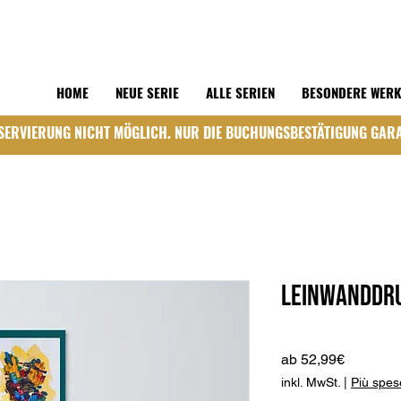
HOME
NEUE SERIE
ALLE SERIEN
BESONDERE WER
SERVIERUNG NICHT MÖGLICH. NUR DIE BUCHUNGSBESTÄTIGUNG GARA
Leinwanddru
Sale-
ab
52,99€
Preis
inkl. MwSt.
|
Più spes