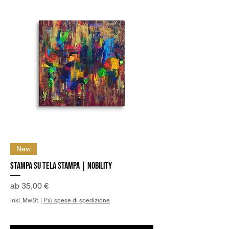
New
Stampa su Tela Stampa | Nobility
Sale-Preis
ab
35,00 €
inkl. MwSt.
|
Più spese di spedizione