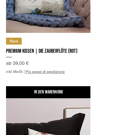
New
Premium Kissen | Die Zauberflöte (Rot)
Sale-Preis
ab
39,00 €
inkl. MwSt.
|
Più spese di spedizione
In den Warenkorb