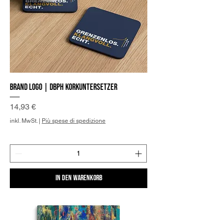
Brand Logo | DBPh Korkuntersetzer
Preis
14,93 €
inkl. MwSt.
|
Più spese di spedizione
In den Warenkorb