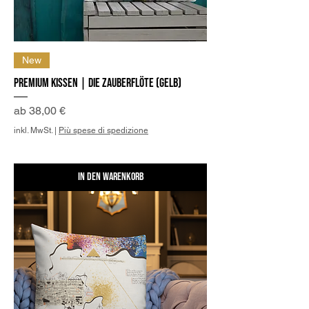
New
Premium Kissen | Die Zauberflöte (Gelb)
Sale-Preis
ab
38,00 €
inkl. MwSt.
|
Più spese di spedizione
In den Warenkorb