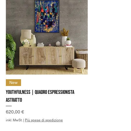
New
Youthfulness | Quadro Espressionista
Astratto
Preis
620,00 €
inkl. MwSt.
|
Più spese di spedizione