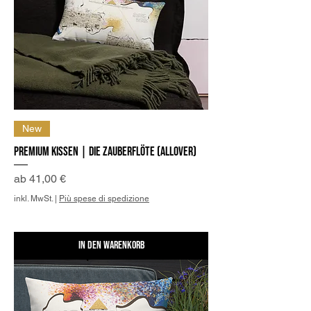
New
Premium Kissen | Die Zauberflöte (allover)
Sale-Preis
ab
41,00 €
inkl. MwSt.
|
Più spese di spedizione
In den Warenkorb