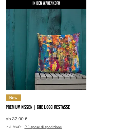
In den Warenkorb
New
Premium Kissen | Che l'oggi restasse
Sale-Preis
ab
32,00 €
inkl. MwSt.
|
Più spese di spedizione