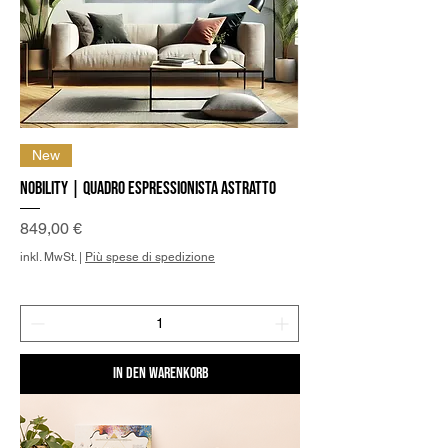
New
Nobility | Quadro Espressionista Astratto
Preis
849,00 €
inkl. MwSt.
|
Più spese di spedizione
In den Warenkorb