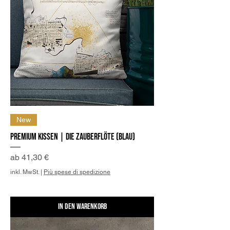
New
Premium Kissen | Die Zauberflöte (Blau)
Sale-Preis
ab
41,30 €
inkl. MwSt.
|
Più spese di spedizione
In den Warenkorb