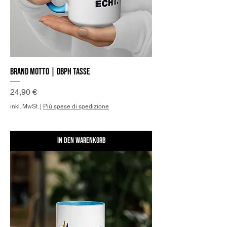
Brand Motto | DBPh Tasse
Preis
24,90 €
inkl. MwSt.
|
Più spese di spedizione
In den Warenkorb