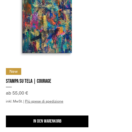
New
Stampa su Tela | Courage
Sale-Preis
ab
55,00 €
inkl. MwSt.
|
Più spese di spedizione
In den Warenkorb