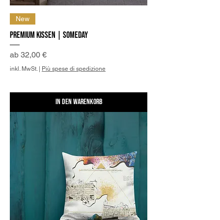
New
Premium Kissen | Someday
Sale-Preis
ab
32,00 €
inkl. MwSt.
|
Più spese di spedizione
In den Warenkorb