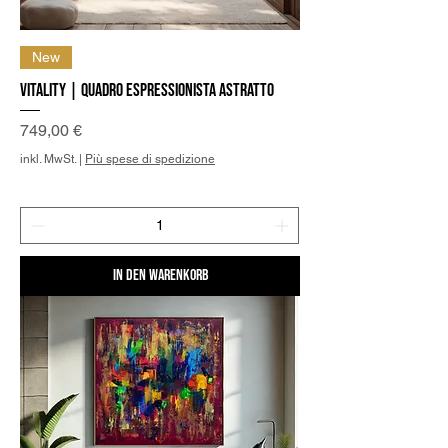
New
Vitality | Quadro Espressionista Astratto
Preis
749,00 €
inkl. MwSt.
|
Più spese di spedizione
In den Warenkorb