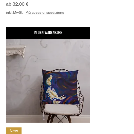
Sale-Preis
ab
32,00 €
inkl. MwSt.
|
Più spese di spedizione
In den Warenkorb
New