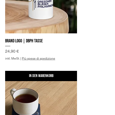
Brand Logo | DBPh Tasse
Preis
24,90 €
inkl. MwSt.
|
Più spese di spedizione
In den Warenkorb