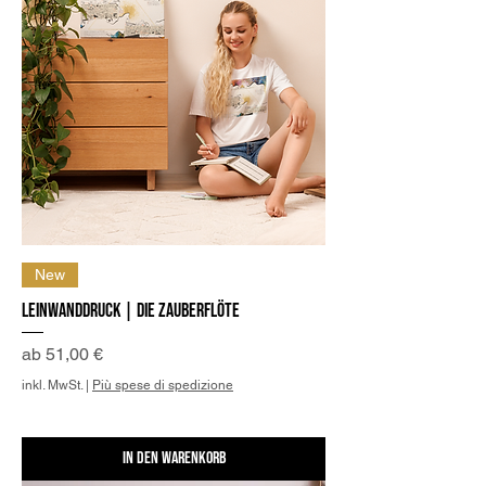
New
Leinwanddruck | Die Zauberflöte
Sale-Preis
ab
51,00 €
inkl. MwSt.
|
Più spese di spedizione
In den Warenkorb