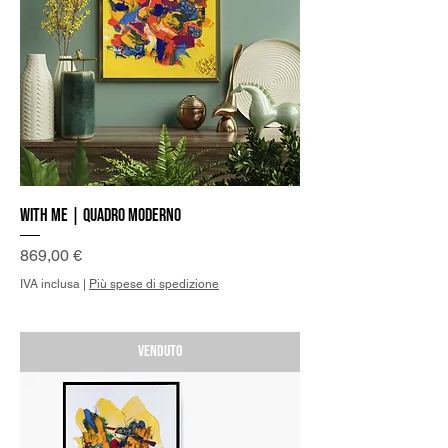
With me | Quadro Moderno
Prezzo
869,00 €
IVA inclusa
|
Più spese di spedizione
Venduto