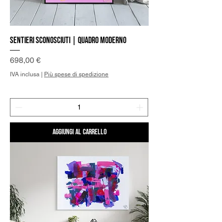
Sentieri sconosciuti | Quadro Moderno
Prezzo
698,00 €
IVA inclusa
|
Più spese di spedizione
Aggiungi al carrello