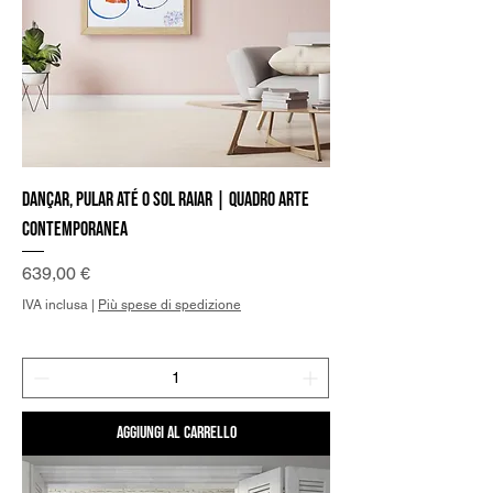
Dançar, pular até o sol raiar | Quadro Arte
Contemporanea
Prezzo
639,00 €
IVA inclusa
|
Più spese di spedizione
Aggiungi al carrello