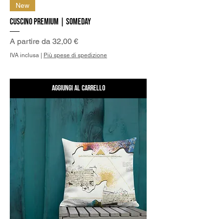
New
Cuscino Premium | Someday
Prezzo scontato
A partire da
32,00 €
IVA inclusa
|
Più spese di spedizione
Aggiungi al carrello