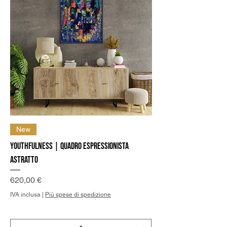
New
Youthfulness | Quadro Espressionista
Astratto
Prezzo
620,00 €
IVA inclusa
|
Più spese di spedizione