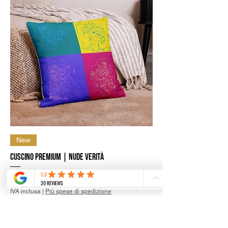
New
Cuscino Premium | Nude Verità
Prezzo scontato
A partire da
42,99 €
IVA inclusa
|
Più spese di spedizione
Aggiungi al carrello