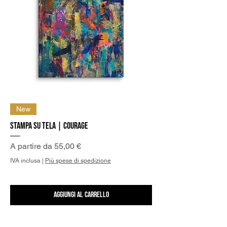
New
Stampa su Tela | Courage
Prezzo scontato
A partire da
55,00 €
IVA inclusa
|
Più spese di spedizione
Aggiungi al carrello