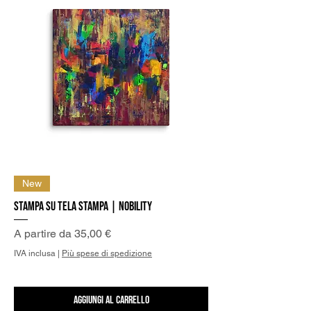
New
Stampa su Tela Stampa | Nobility
Prezzo scontato
A partire da
35,00 €
IVA inclusa
|
Più spese di spedizione
Aggiungi al carrello