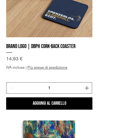
Brand Logo | DBPh Cork-back coaster
Prezzo
14,93 €
IVA inclusa
|
Più spese di spedizione
Aggiungi al carrello