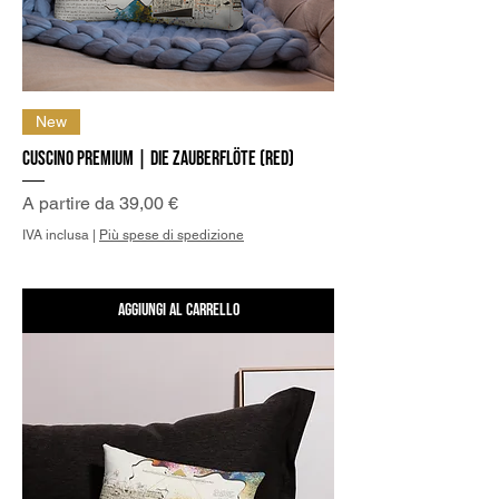
New
Cuscino Premium | Die Zauberflöte (Red)
Prezzo scontato
A partire da
39,00 €
IVA inclusa
|
Più spese di spedizione
Aggiungi al carrello