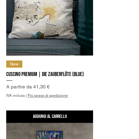
New
Cuscino Premium | Die Zauberflöte (Blue)
Prezzo scontato
A partire da
41,30 €
IVA inclusa
|
Più spese di spedizione
Aggiungi al carrello