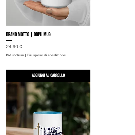
Brand Motto | DBPh Mug
Prezzo
24,90 €
IVA inclusa
|
Più spese di spedizione
Aggiungi al carrello