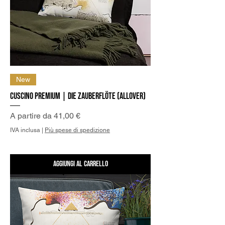
New
Cuscino Premium | Die Zauberflöte (allover)
Prezzo scontato
A partire da
41,00 €
IVA inclusa
|
Più spese di spedizione
Aggiungi al carrello