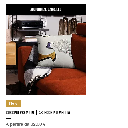
Aggiungi al carrello
New
Cuscino Premium | Arlecchino medita
Prezzo scontato
A partire da
32,00 €