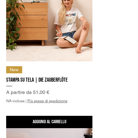
New
Stampa su tela | Die Zauberflöte
Prezzo scontato
A partire da
51,00 €
IVA inclusa
|
Più spese di spedizione
Aggiungi al carrello