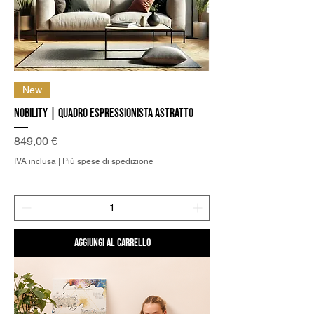
New
Nobility | Quadro Espressionista Astratto
Prezzo
849,00 €
IVA inclusa
|
Più spese di spedizione
Aggiungi al carrello