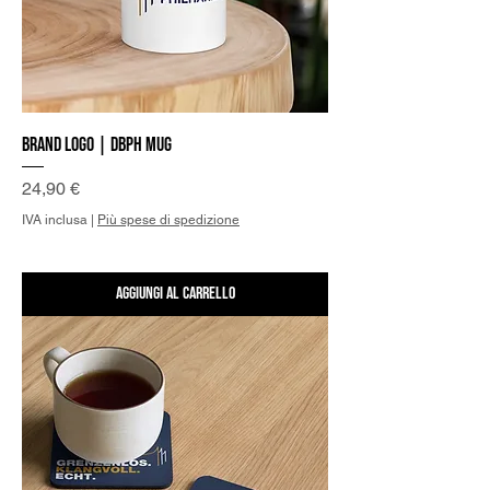
Brand Logo | DBPh Mug
Prezzo
24,90 €
IVA inclusa
|
Più spese di spedizione
Aggiungi al carrello