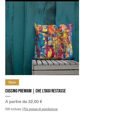
New
Cuscino Premium | Che l'oggi restasse
Prezzo scontato
A partire da
32,00 €
IVA inclusa
|
Più spese di spedizione