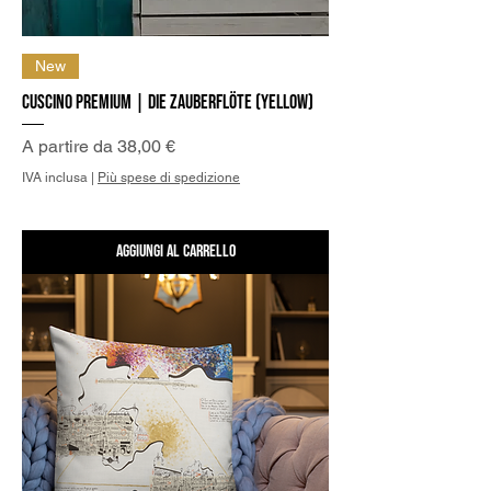
New
Cuscino Premium | Die Zauberflöte (Yellow)
Prezzo scontato
A partire da
38,00 €
IVA inclusa
|
Più spese di spedizione
Aggiungi al carrello