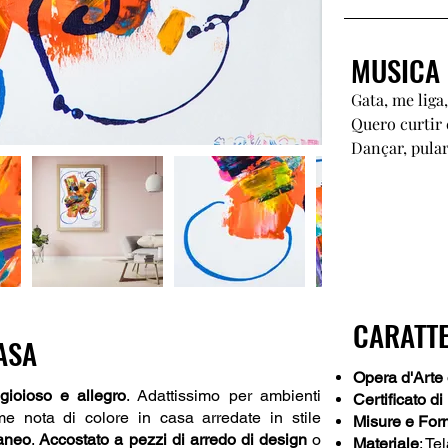
MUSICA 
Gata, me liga
Quero curtir
Dançar, pular
CARATTE
ASA
Opera d'Arte 
gioioso e allegro
. Adattissimo per ambienti
Certificato di
nota di colore in casa arredate in stile
Misure e For
aneo
.
Accostato a pezzi di arredo di design
o
Materiale
: Te