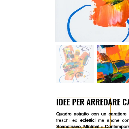
IDEE PER ARREDARE C
Quadro astratto con un carattere 
freschi ed
eclettici
ma anche come 
Scandinavo
,
Minimal
e
Contempor