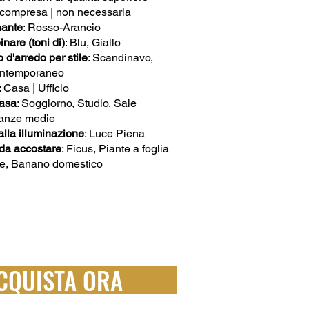
 compresa | non necessaria
nante
: Rosso-Arancio
nare (toni di)
: Blu, Giallo
d'arredo per stile
: Scandinavo,
ontemporaneo
: Casa | Ufficio
casa
: Soggiorno, Studio, Sale
tanze medie
lla illuminazione
: Luce Piena
i da accostare
: Ficus, Piante a foglia
ose, Banano domestico
CQUISTA ORA