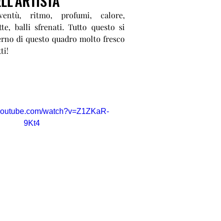
LL'ARTISTA
oventù, ritmo, profumi, calore,
tte, balli sfrenati. Tutto questo si
terno di questo quadro molto fresco
ti!
.youtube.com/watch?v=Z1ZKaR-
9Kt4