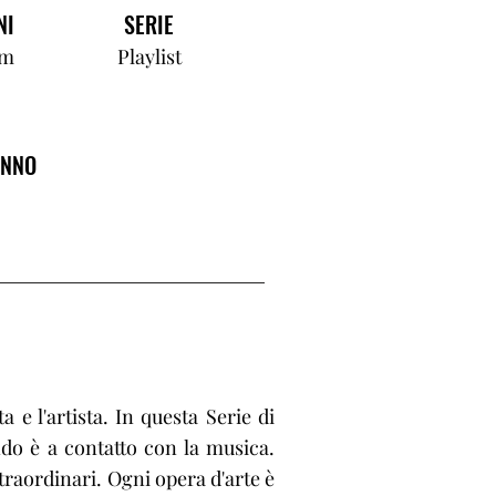
NI
SERIE
cm
Playlist
ANNO
 e l'artista. In questa Serie di
ndo è a contatto con la musica.
traordinari. Ogni opera d'arte è