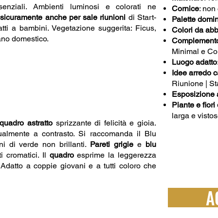
nziali. Ambienti luminosi e colorati ne
Cornice
: non
 sicuramente anche per sale riunioni
di Start-
Palette domi
tti a bambini. Vegetazione suggerita: Ficus,
Colori da abbi
nano domestico.
Complemento 
Minimal e C
Luogo adatto
Idee arredo 
Riunione | S
Esposizione a
Piante e fior
larga e vist
quadro astratto
sprizzante di felicità e gioia.
tualmente a contrasto. Si raccomanda il Blu
ni di verde non brillanti.
Pareti grigie
e
blu
i cromatici. Il
quadro
esprime la leggerezza
. Adatto a coppie giovani e a tutti coloro che
A