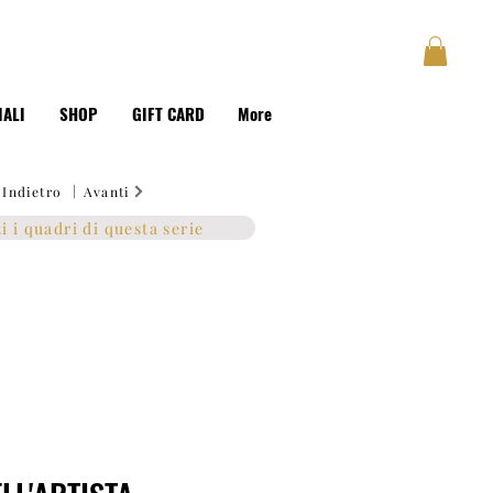
GUSTAVE
BLOG
Accedi
IALI
SHOP
GIFT CARD
More
|
Indietro
Avanti
ti i quadri di questa serie