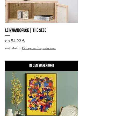
Leinwanddruck | The Seed
Sale-Preis
ab
54,23 €
inkl. MwSt.
|
Più spese di spedizione
In den Warenkorb