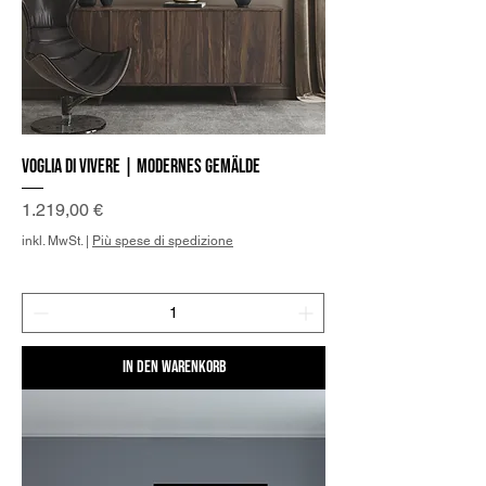
Voglia di vivere | Modernes Gemälde
Preis
1.219,00 €
inkl. MwSt.
|
Più spese di spedizione
In den Warenkorb