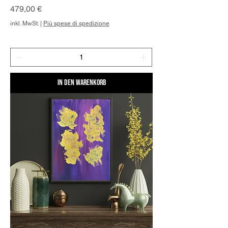
Preis
479,00 €
inkl. MwSt.
|
Più spese di spedizione
In den Warenkorb