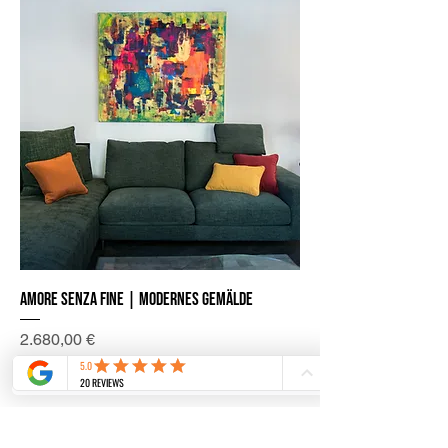
Amore senza fine | Modernes Gemälde
Preis
2.680,00 €
inkl. MwSt.
|
Più spese di spedizione