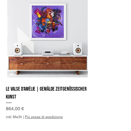
Le Valse d'Amélie | Gemälde zeitgenössischer
Kunst
Preis
864,00 €
inkl. MwSt.
|
Più spese di spedizione