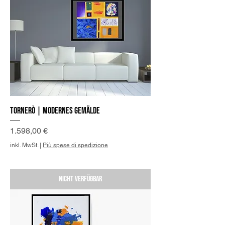
Tornerò | Modernes Gemälde
Preis
1.598,00 €
inkl. MwSt.
|
Più spese di spedizione
Nicht verfügbar