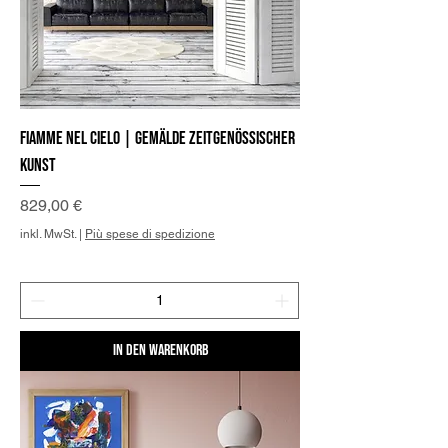
Fiamme nel cielo | Gemälde zeitgenössischer
Kunst
Preis
829,00 €
inkl. MwSt.
|
Più spese di spedizione
In den Warenkorb