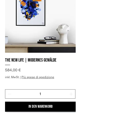
The new Life | Modernes Gemälde
Preis
584,00 €
inkl. MwSt.
|
Più spese di spedizione
In den Warenkorb