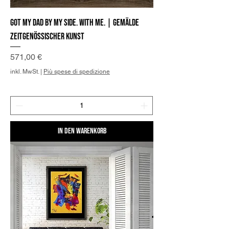
Got my Dad by my side. With me. | Gemälde
zeitgenössischer Kunst
Preis
571,00 €
inkl. MwSt.
|
Più spese di spedizione
In den Warenkorb