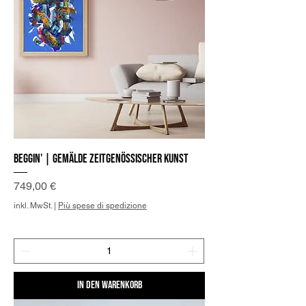
Beggin' | Gemälde zeitgenössischer Kunst
Preis
749,00 €
inkl. MwSt.
|
Più spese di spedizione
In den Warenkorb