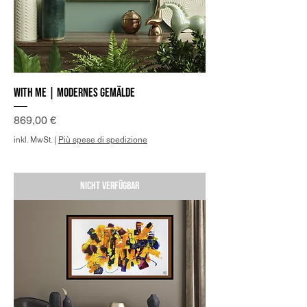
With me | Modernes Gemälde
Preis
869,00 €
inkl. MwSt.
|
Più spese di spedizione
Nicht verfügbar