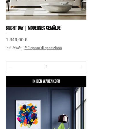
Bright day | Modernes Gemälde
Preis
1.349,00 €
inkl. MwSt.
|
Più spese di spedizione
In den Warenkorb