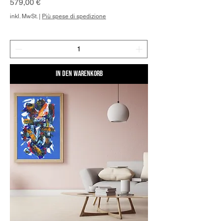
Preis
579,00 €
inkl. MwSt.
|
Più spese di spedizione
In den Warenkorb