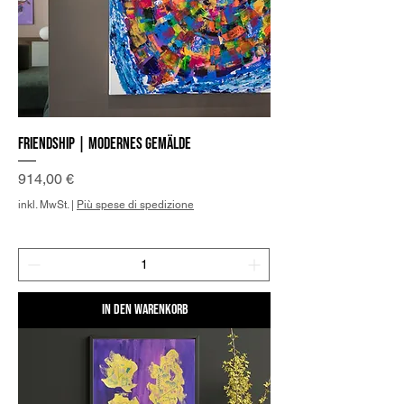
Friendship | Modernes Gemälde
Preis
914,00 €
inkl. MwSt.
|
Più spese di spedizione
In den Warenkorb