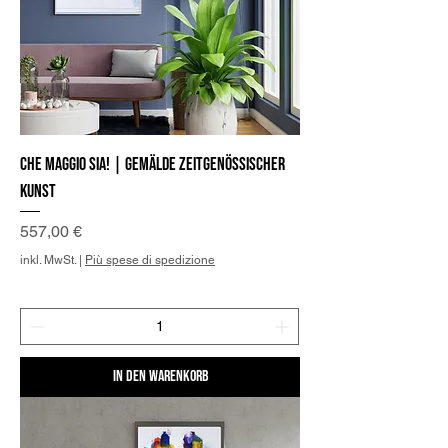
Che maggio sia! | Gemälde zeitgenössischer
Kunst
Preis
557,00 €
inkl. MwSt.
|
Più spese di spedizione
In den Warenkorb