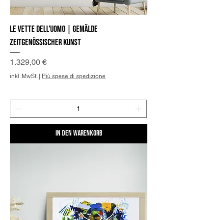
Le vette dell'Uomo | Gemälde
zeitgenössischer Kunst
Preis
1.329,00 €
inkl. MwSt.
|
Più spese di spedizione
In den Warenkorb