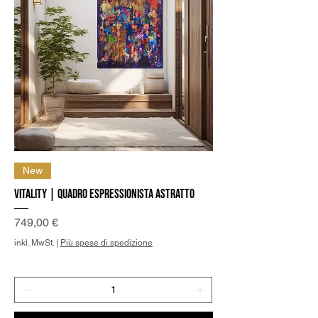
New
Vitality | Quadro Espressionista Astratto
Preis
749,00 €
inkl. MwSt.
|
Più spese di spedizione