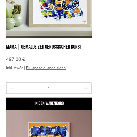
Mama | Gemälde zeitgenössischer Kunst
Preis
497,00 €
inkl. MwSt.
|
Più spese di spedizione
In den Warenkorb