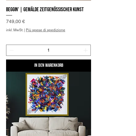
Beggin' | Gemälde zeitgenössischer Kunst
Preis
749,00 €
inkl. MwSt.
|
Più spese di spedizione
In den Warenkorb