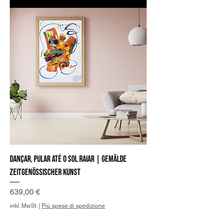
Dançar, pular até o sol raiar | Gemälde
Zeitgenössischer Kunst
Preis
639,00 €
inkl. MwSt.
|
Più spese di spedizione