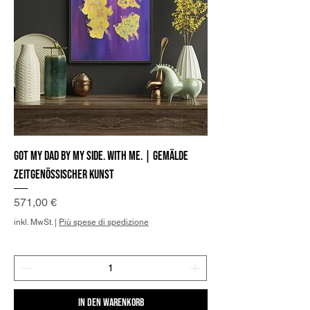
Got my Dad by my side. With me. | Gemälde
zeitgenössischer Kunst
Preis
571,00 €
inkl. MwSt.
|
Più spese di spedizione
In den Warenkorb