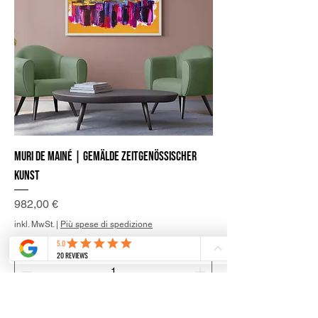
Muri de mainé | Gemälde zeitgenössischer
Kunst
Preis
982,00 €
inkl. MwSt.
|
Più spese di spedizione
In den Warenkorb