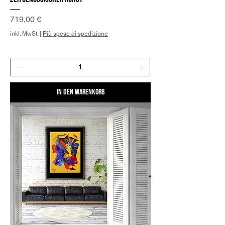
Preis
719,00 €
inkl. MwSt.
|
Più spese di spedizione
In den Warenkorb