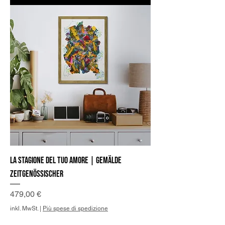
La stagione del tuo Amore | Gemälde
zeitgenössischer
Preis
479,00 €
inkl. MwSt.
|
Più spese di spedizione