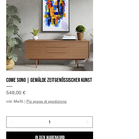
Come sono | Gemälde zeitgenössischer Kunst
Preis
549,00 €
inkl. MwSt.
|
Più spese di spedizione
In den Warenkorb