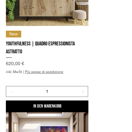
New
Youthfulness | Quadro Espressionista
Astratto
Preis
620,00 €
inkl. MwSt.
|
Più spese di spedizione
In den Warenkorb