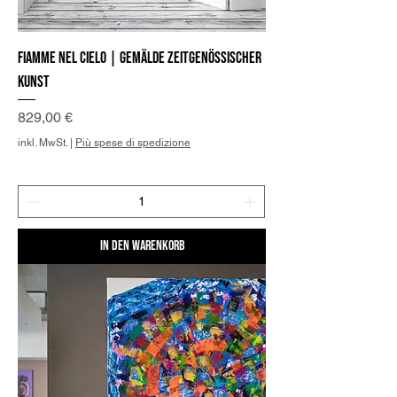
Fiamme nel cielo | Gemälde zeitgenössischer
Kunst
Preis
829,00 €
inkl. MwSt.
|
Più spese di spedizione
In den Warenkorb