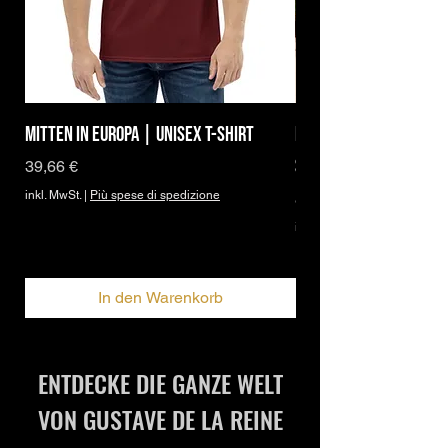
Mitten in Europa | Unisex T-Shirt
Brand Icon | DBPh Ess
Shirt
Preis
39,66 €
inkl. MwSt.
|
Più spese di spedizione
Sale-Preis
ab
27,95 €
inkl. MwSt.
In den Warenkorb
ENTDECKE DIE GANZE WELT
VON GUSTAVE DE LA REINE