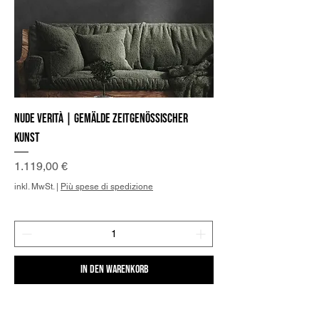
Nude Verità | Gemälde zeitgenössischer
Kunst
Preis
1.119,00 €
inkl. MwSt.
|
Più spese di spedizione
In den Warenkorb