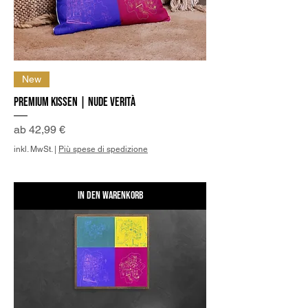
New
Premium Kissen | Nude Verità
Sale-Preis
ab
42,99 €
inkl. MwSt.
|
Più spese di spedizione
In den Warenkorb