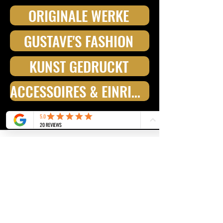
ORIGINALE WERKE
GUSTAVE'S FASHION
KUNST GEDRUCKT
ACCESSOIRES & EINRICHTUNGSELEMENTE
Gustave's GbR
Touler Strasse, 1
28211 - Bremen