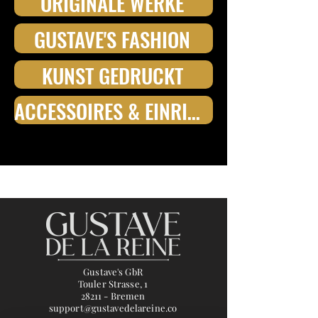
ORIGINALE WERKE
GUSTAVE'S FASHION
KUNST GEDRUCKT
ACCESSOIRES & EINRICHTUNGSELEMENTE
Gustave's GbR
Touler Strasse, 1
28211 - Bremen
support@gustavedelareine.co