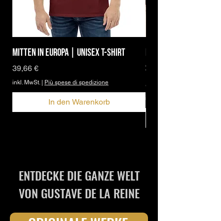
Mitten in Europa | Unisex T-Shirt
Brand Icon | DBPh Ess
Shirt
Preis
39,66 €
inkl. MwSt.
|
Più spese di spedizione
Sale-Preis
ab
27,95 €
inkl. MwSt.
In den Warenkorb
ENTDECKE DIE GANZE WELT
VON GUSTAVE DE LA REINE