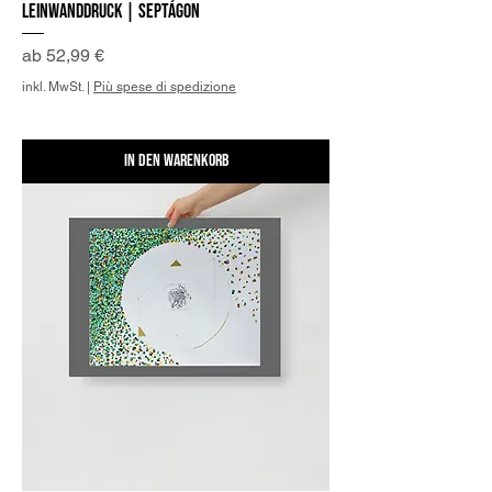
Leinwanddruck | Septágon
Sale-Preis
ab
52,99 €
inkl. MwSt.
|
Più spese di spedizione
In den Warenkorb