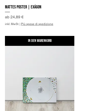
Mattes Poster | Exágon
Sale-Preis
ab
24,89 €
inkl. MwSt.
|
Più spese di spedizione
In den Warenkorb