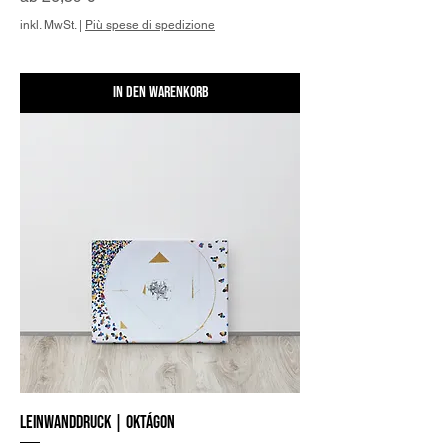
inkl. MwSt.
|
Più spese di spedizione
In den Warenkorb
Leinwanddruck | Oktágon