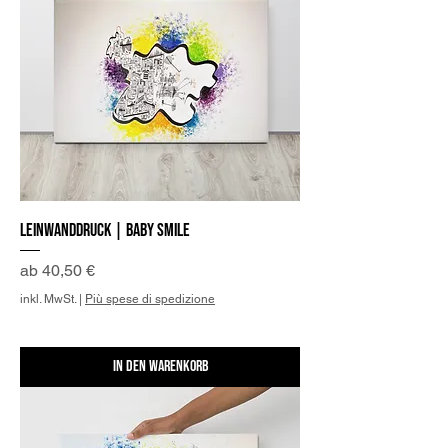
Leinwanddruck | Baby Smile
Sale-Preis
ab
40,50 €
inkl. MwSt.
|
Più spese di spedizione
In den Warenkorb