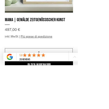
Mama | Gemälde zeitgenössischer Kunst
Preis
497,00 €
inkl. MwSt.
|
Più spese di spedizione
In den Warenkorb