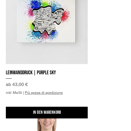
Leinwanddruck | Purple Sky
Sale-Preis
ab
43,00 €
inkl. MwSt.
|
Più spese di spedizione
In den Warenkorb