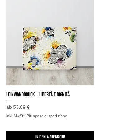
Leinwanddruck | Libertà e Dignità
Sale-Preis
ab
53,89 €
inkl. MwSt.
|
Più spese di spedizione
In den Warenkorb