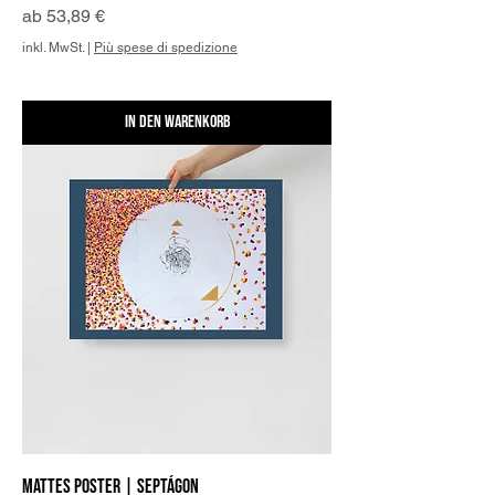
Sale-Preis
ab
53,89 €
inkl. MwSt.
|
Più spese di spedizione
In den Warenkorb
Mattes Poster | Septágon