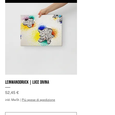
Leinwanddruck | Luce Divina
Preis
52,45 €
inkl. MwSt.
|
Più spese di spedizione