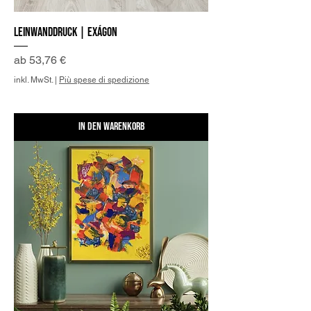
Leinwanddruck | Exágon
Sale-Preis
ab
53,76 €
inkl. MwSt.
|
Più spese di spedizione
In den Warenkorb