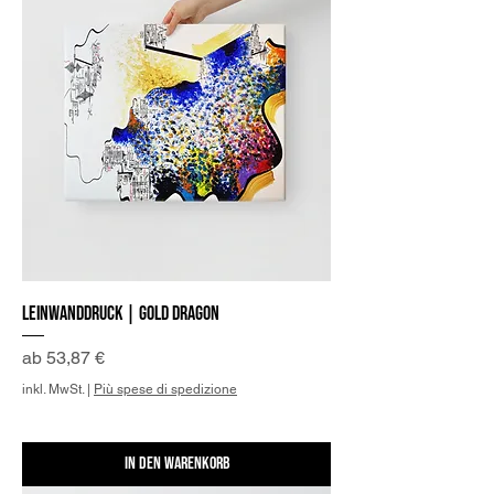
Leinwanddruck | Gold Dragon
Sale-Preis
ab
53,87 €
inkl. MwSt.
|
Più spese di spedizione
In den Warenkorb