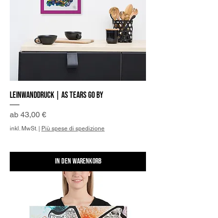
Leinwanddruck | As tears go by
Sale-Preis
ab
43,00 €
inkl. MwSt.
|
Più spese di spedizione
In den Warenkorb