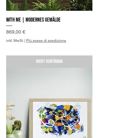
With me | Modernes Gemälde
Preis
869,00 €
inkl. MwSt.
|
Più spese di spedizione
Nicht verfügbar