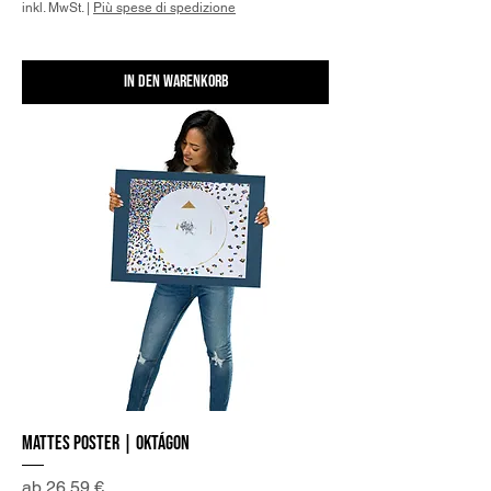
inkl. MwSt.
|
Più spese di spedizione
In den Warenkorb
Mattes Poster | Oktágon
Sale-Preis
ab
26,59 €