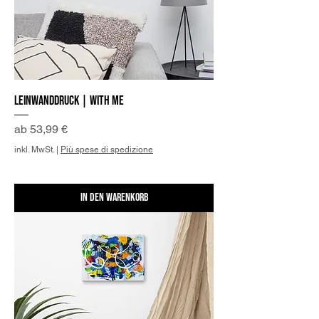
Leinwanddruck | With me
Sale-Preis
ab
53,99 €
inkl. MwSt.
|
Più spese di spedizione
In den Warenkorb