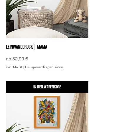
Leinwanddruck | Mama
Sale-Preis
ab
52,99 €
inkl. MwSt.
|
Più spese di spedizione
In den Warenkorb