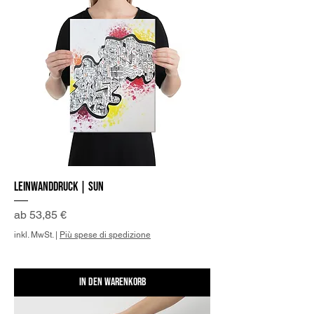
Leinwanddruck | Sun
Sale-Preis
ab
53,85 €
inkl. MwSt.
|
Più spese di spedizione
In den Warenkorb