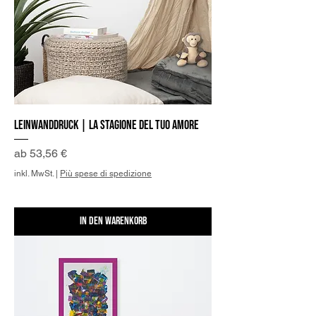
Leinwanddruck | La stagione del tuo Amore
Sale-Preis
ab
53,56 €
inkl. MwSt.
|
Più spese di spedizione
In den Warenkorb