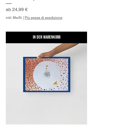
Sale-Preis
ab
24,99 €
inkl. MwSt.
|
Più spese di spedizione
In den Warenkorb