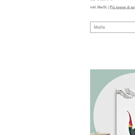
inkl. MwSt.
|
Più spese di s
Maße