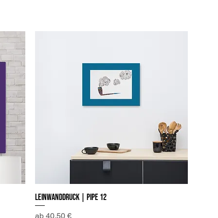
Leinwanddruck | Pipe 12
Schnellansicht
Sale-Preis
ab
40,50 €