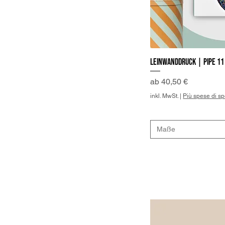
Leinwanddruck | Pipe 11
Schne
Sale-Preis
ab
40,50 €
inkl. MwSt.
|
Più spese di s
Maße