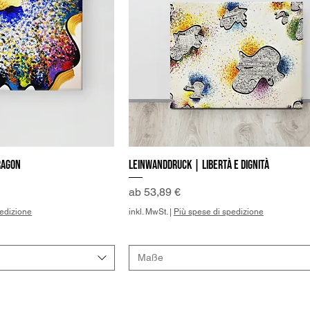
ragon
Leinwanddruck | Libertà e Dignità
llansicht
Schnellansicht
Sale-Preis
ab
53,89 €
pedizione
inkl. MwSt.
|
Più spese di spedizione
Maße