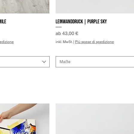
mile
Leinwanddruck | Purple Sky
llansicht
Schnellansicht
Sale-Preis
ab
43,00 €
pedizione
inkl. MwSt.
|
Più spese di spedizione
Maße