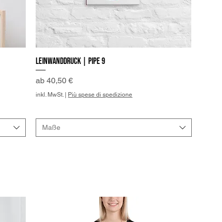
Leinwanddruck | Pipe 9
Schnellansicht
Sale-Preis
ab
40,50 €
inkl. MwSt.
|
Più spese di spedizione
Maße