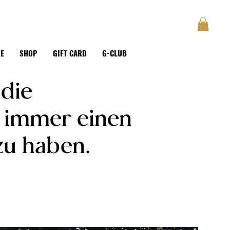
GUSTAVE
BLOG
Anmelden
KE
SHOP
GIFT CARD
G-CLUB
 die
m immer einen
zu haben.