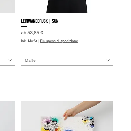
Leinwanddruck | Sun
Schnellansicht
Sale-Preis
ab
53,85 €
inkl. MwSt.
|
Più spese di spedizione
Maße