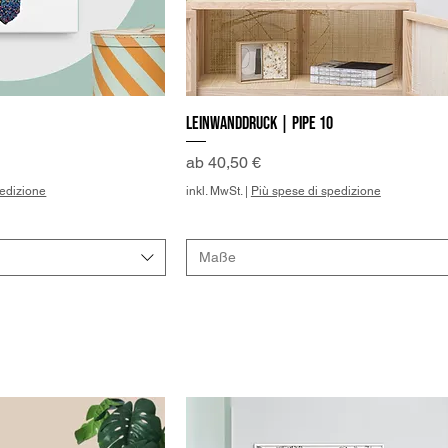
Leinwanddruck | Pipe 10
llansicht
Schnellansicht
Sale-Preis
ab
40,50 €
pedizione
inkl. MwSt.
|
Più spese di spedizione
Maße