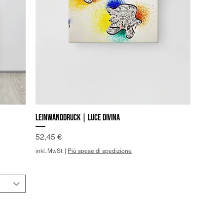
Leinwanddruck | Luce Divina
Schnellansicht
Preis
52,45 €
inkl. MwSt.
|
Più spese di spedizione