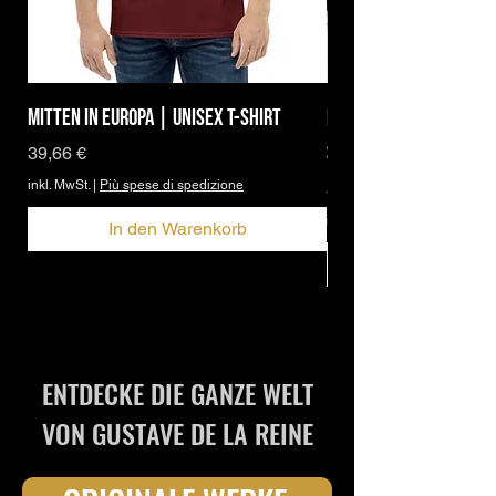
Mitten in Europa | Unisex T-Shirt
Brand Icon | DBPh Ess
Shirt
Preis
39,66 €
inkl. MwSt.
|
Più spese di spedizione
Sale-Preis
ab
27,95 €
inkl. MwSt.
In den Warenkorb
ENTDECKE DIE GANZE WELT
VON GUSTAVE DE LA REINE