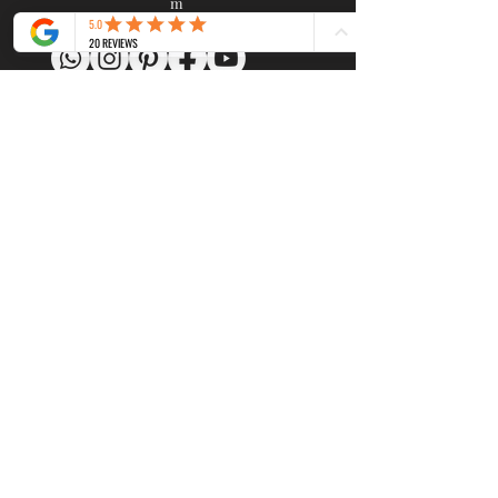
m
www.gustavedelareine.com