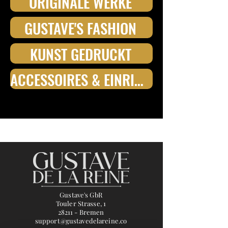
ORIGINALE WERKE
GUSTAVE'S FASHION
KUNST GEDRUCKT
ACCESSOIRES & EINRICHTUNGSELEMENTE
Gustave's GbR
Touler Strasse, 1
28211 - Bremen
support@gustavedelareine.co