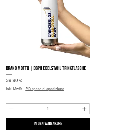
Brand Motto | DBPh Edelstahl Trinkflasche
Preis
39,90 €
inkl. MwSt.
|
Più spese di spedizione
In den Warenkorb