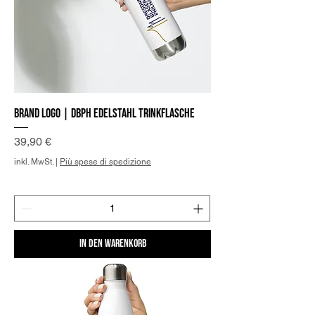
Brand Logo | DBPh Edelstahl Trinkflasche
Preis
39,90 €
inkl. MwSt.
|
Più spese di spedizione
In den Warenkorb