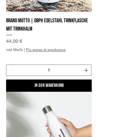
Brand Motto | DBPh Edelstahl Trinkflasche
mit Trinkhalm
Preis
44,00 €
inkl. MwSt.
|
Più spese di spedizione
In den Warenkorb