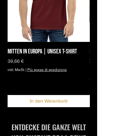
Mitten in Europa | Unisex T-Shirt
Brand Icon | DBPh Ess
Shirt
Preis
39,66 €
inkl. MwSt.
|
Più spese di spedizione
Sale-Preis
ab
27,95 €
inkl. MwSt.
In den Warenkorb
ENTDECKE DIE GANZE WELT