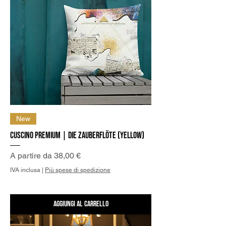
New
Cuscino Premium | Die Zauberflöte (Yellow)
Prezzo scontato
A partire da
38,00 €
IVA inclusa
|
Più spese di spedizione
Aggiungi al carrello