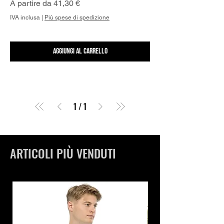
Prezzo scontato
A partire da
41,30 €
IVA inclusa
|
Più spese di spedizione
Aggiungi al carrello
1
/
1
ARTICOLI PIÙ VENDUTI