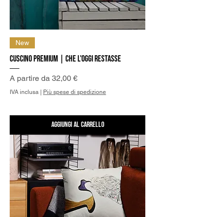
New
Cuscino Premium | Che l'oggi restasse
Prezzo scontato
A partire da
32,00 €
IVA inclusa
|
Più spese di spedizione
Aggiungi al carrello