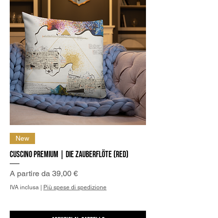
New
Cuscino Premium | Die Zauberflöte (Red)
Prezzo scontato
A partire da
39,00 €
IVA inclusa
|
Più spese di spedizione