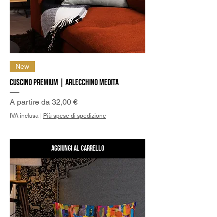
New
Cuscino Premium | Arlecchino medita
Prezzo scontato
A partire da
32,00 €
IVA inclusa
|
Più spese di spedizione
Aggiungi al carrello