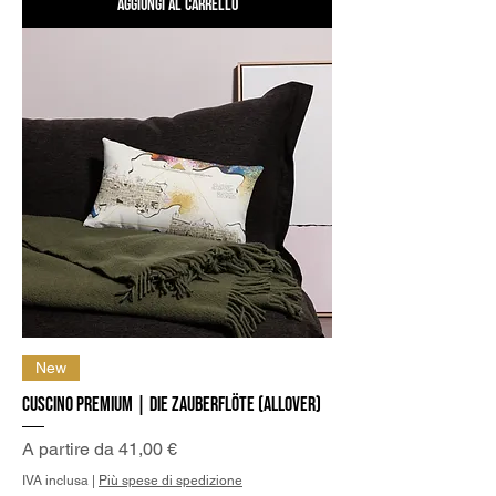
Aggiungi al carrello
New
Cuscino Premium | Die Zauberflöte (allover)
Prezzo scontato
A partire da
41,00 €
IVA inclusa
|
Più spese di spedizione