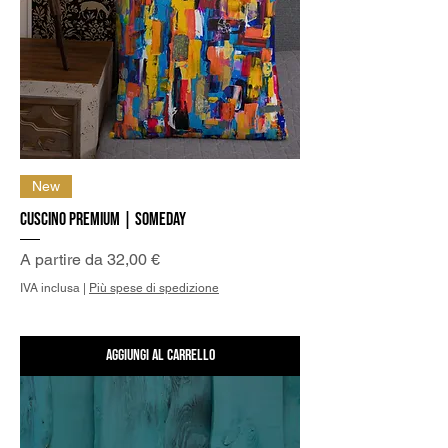
New
Cuscino Premium | Someday
Prezzo scontato
A partire da
32,00 €
IVA inclusa
|
Più spese di spedizione
Aggiungi al carrello