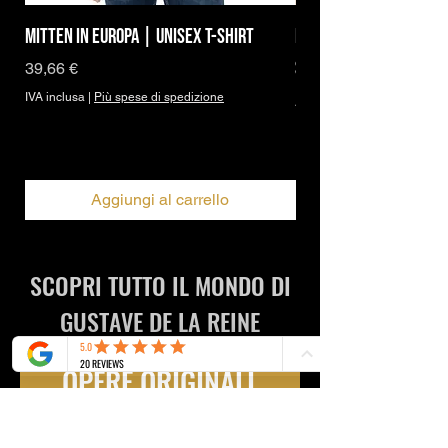
Mitten in Europa | Unisex T-Shirt
Brand Icon | DBPh Ess
Shirt
Prezzo
39,66 €
IVA inclusa
|
Più spese di spedizione
Prezzo scontato
A partire da
IVA inclusa
Aggiungi al carrello
SCOPRI TUTTO IL MONDO DI
GUSTAVE DE LA REINE
OPERE ORIGINALI
GUSTAVE'S FASHION