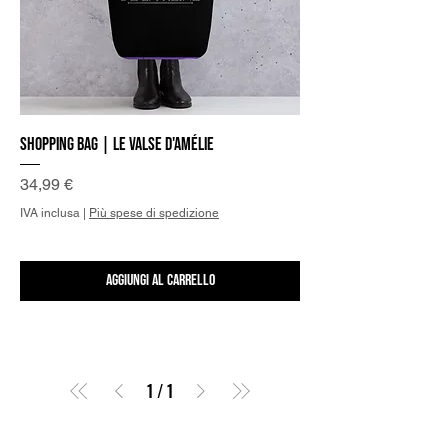
Shopping Bag | Le Valse d'Amélie
Prezzo
34,99 €
IVA inclusa
|
Più spese di spedizione
Aggiungi al carrello
1
/
1