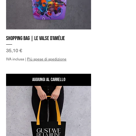
Shopping Bag | Le valse d'Amélie
Prezzo
35,10 €
IVA inclusa
|
Più spese di spedizione
Aggiungi al carrello