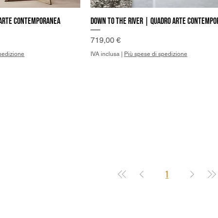
o Arte Contemporanea
Down to the river | Quadro Arte Contemp
a rapida
Vista rapida
Prezzo
719,00 €
pedizione
IVA inclusa
|
Più spese di spedizione
1