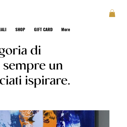
GUSTAVE
BLOG
Accedi
IALI
SHOP
GIFT CARD
More
egoria di
e sempre un
iati ispirare.