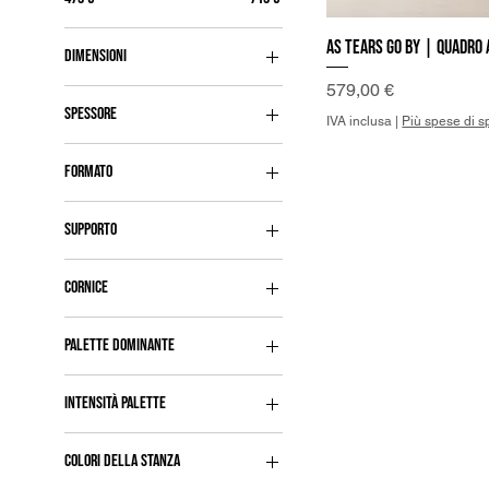
As Tears go by | Quadr
Vist
DIMENSIONI
Prezzo
579,00 €
50x70 cm
SPESSORE
IVA inclusa
|
Più spese di s
2 cm
FORMATO
Verticale
SUPPORTO
Tela Premium
CORNICE
Non compresa
PALETTE DOMINANTE
Non necessaria
Blu
INTENSITÀ PALETTE
Giallo
Luminosa
Rosso
COLORI DELLA STANZA
Opaca
Verde