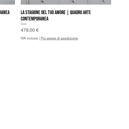
oranea
La stagione del tuo Amore | Quadro Arte
Vista rapida
Contemporanea
Prezzo
479,00 €
IVA inclusa
|
Più spese di spedizione