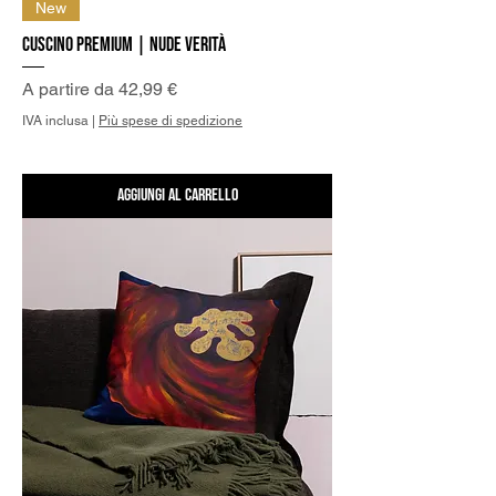
New
Cuscino Premium | Nude Verità
Prezzo scontato
A partire da
42,99 €
IVA inclusa
|
Più spese di spedizione
Aggiungi al carrello