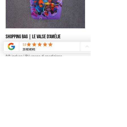
Shopping Bag | Le valse d'Amélie
Prezzo
35,10 €
IVA inclusa
|
Più spese di spedizione
Aggiungi al carrello