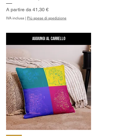
Prezzo scontato
A partire da
41,30 €
IVA inclusa
|
Più spese di spedizione
Aggiungi al carrello