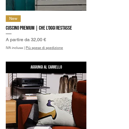
New
Cuscino Premium | Che l'oggi restasse
Prezzo scontato
A partire da
32,00 €
IVA inclusa
|
Più spese di spedizione
Aggiungi al carrello