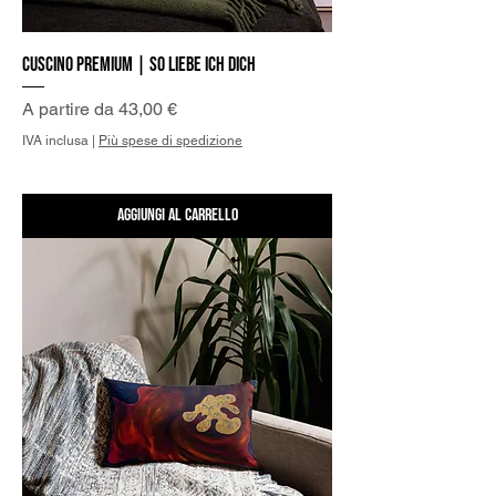
Cuscino Premium | So liebe ich Dich
Prezzo scontato
A partire da
43,00 €
IVA inclusa
|
Più spese di spedizione
Aggiungi al carrello