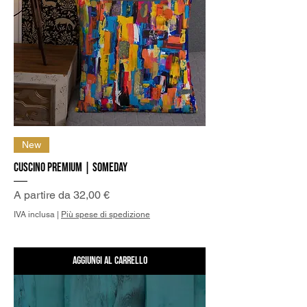
New
Cuscino Premium | Someday
Prezzo scontato
A partire da
32,00 €
IVA inclusa
|
Più spese di spedizione
Aggiungi al carrello