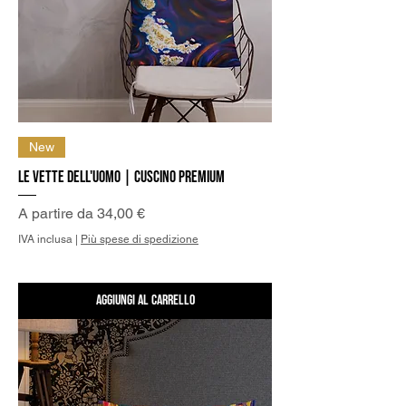
New
Le Vette dell'Uomo | Cuscino Premium
Prezzo scontato
A partire da
34,00 €
IVA inclusa
|
Più spese di spedizione
Aggiungi al carrello