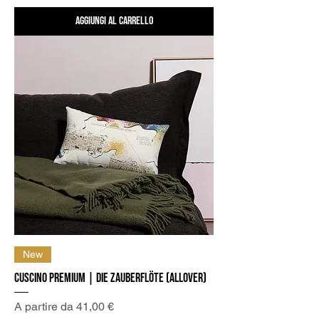
Aggiungi al carrello
New
Cuscino Premium | Die Zauberflöte (allover)
Prezzo scontato
A partire da
41,00 €