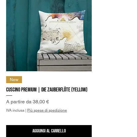
New
Cuscino Premium | Die Zauberflöte (Yellow)
Prezzo scontato
A partire da
38,00 €
IVA inclusa
|
Più spese di spedizione
Aggiungi al carrello