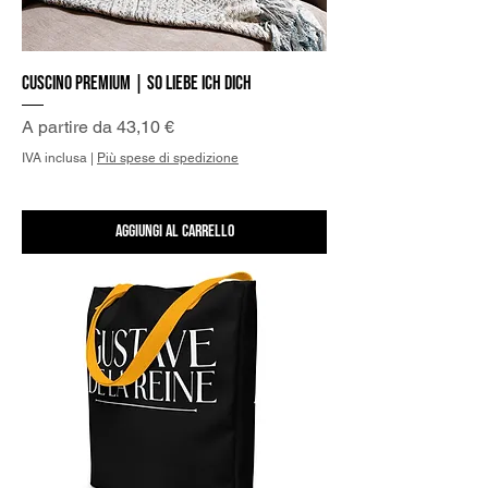
Cuscino Premium | So liebe ich Dich
Prezzo scontato
A partire da
43,10 €
IVA inclusa
|
Più spese di spedizione
Aggiungi al carrello