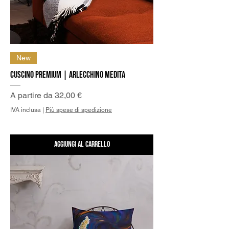
New
Cuscino Premium | Arlecchino medita
Prezzo scontato
A partire da
32,00 €
IVA inclusa
|
Più spese di spedizione
Aggiungi al carrello