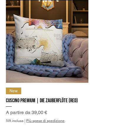
New
Cuscino Premium | Die Zauberflöte (Red)
Prezzo scontato
A partire da
39,00 €
IVA inclusa
|
Più spese di spedizione