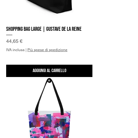
Shopping Bag Large | Gustave de la Reine
Prezzo
44,65 €
IVA inclusa
|
Più spese di spedizione
Aggiungi al carrello