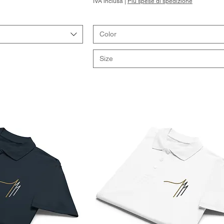
IVA inclusa
|
Più spese di spedizione
Color
Size