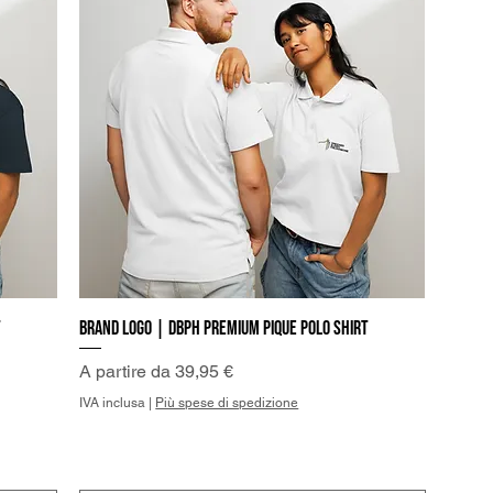
t
Brand Logo | DBPh Premium pique polo shirt
Vista rapida
Prezzo scontato
A partire da
39,95 €
IVA inclusa
|
Più spese di spedizione