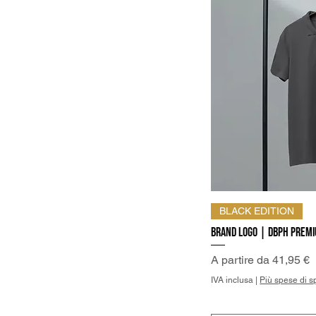
Vist
BLACK EDITION
Brand Logo | DBPh Premi
Prezzo scontato
A partire da
41,95 €
IVA inclusa
|
Più spese di s