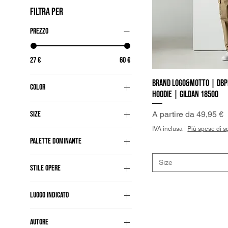
FILTRA PER
Prezzo
27 €
60 €
Brand Logo&Motto | DBP
Vist
Color
Hoodie | Gildan 18500
Black
Prezzo scontato
A partire da
49,95 €
Size
Dark Heather
IVA inclusa
|
Più spese di s
2XL
Grey Melange
PALETTE DOMINANTE
3XL
Heather Midnight Navy
Bianco
4XL
Heather Sport Dark Navy
Size
STILE OPERE
Blu
5XL
Mouse Grey
Astratte
Giallo
L
Navy
LUOGO INDICATO
Grigio
M
Red
Ufficio
Indaco
S
Yellow
AUTORE