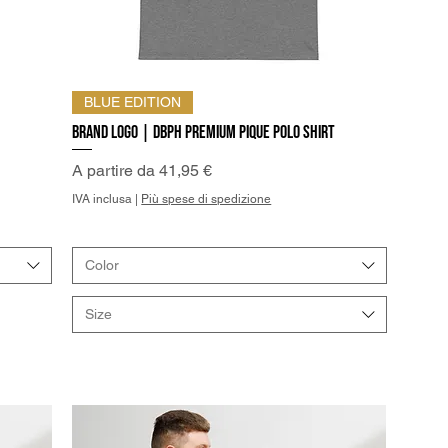
Vista rapida
BLUE EDITION
Brand Logo | DBPh Premium pique polo shirt
Prezzo scontato
A partire da
41,95 €
IVA inclusa
|
Più spese di spedizione
Color
Size