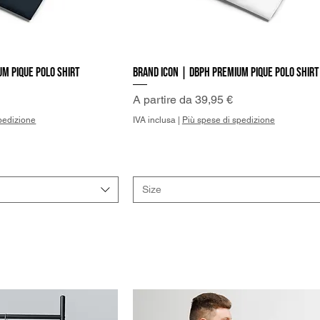
um pique polo shirt
Brand Icon | DBPh Premium pique polo shirt
a rapida
Vista rapida
Prezzo scontato
A partire da
39,95 €
pedizione
IVA inclusa
|
Più spese di spedizione
Size