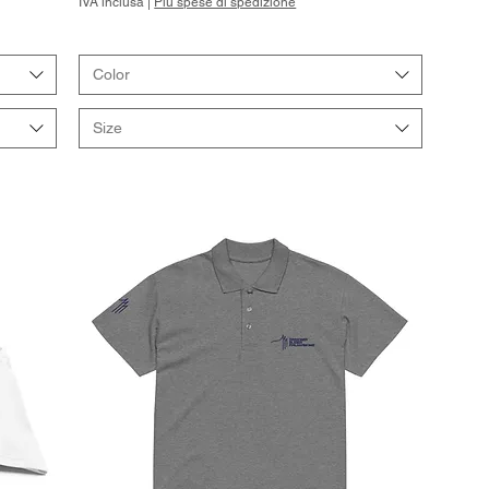
IVA inclusa
|
Più spese di spedizione
Color
Size