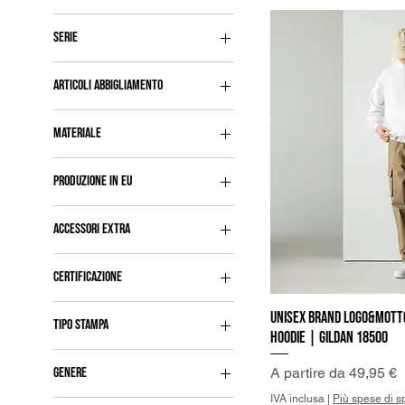
Nero
XL
Gustave de la Reine
Oro
XS
SERIE
Rosso
Playlist
Violetto
ARTICOLI ABBIGLIAMENTO
Borse da Shopping
MATERIALE
Cappelli
Poliestere
Hoodies
PRODUZIONE IN EU
Cotone 'Bull Denim'
Leggins
EU
Gildan 18500
Polo Shirt
ACCESSORI EXTRA
Cotone
T-Shirt
Tasca Interna
Cotone 'Heritage'
Scaldacollo
CERTIFICAZIONE
Elastan
OEKO-TEX
Unisex Brand Logo&Mott
Vist
TIPO STAMPA
Hoodie | Gildan 18500
Stampa all over
Prezzo scontato
A partire da
49,95 €
GENERE
Ricamo
IVA inclusa
|
Più spese di s
Donna
DTFlex