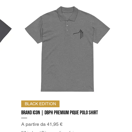
Vista rapida
BLACK EDITION
Brand Icon | DBPh Premium pique polo shirt
Prezzo scontato
A partire da
41,95 €