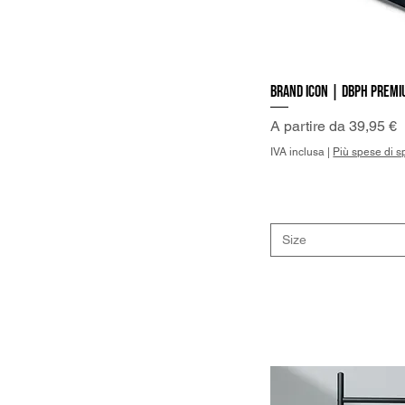
Brand Icon | DBPh Premi
Vist
Prezzo scontato
A partire da
39,95 €
IVA inclusa
|
Più spese di s
Size