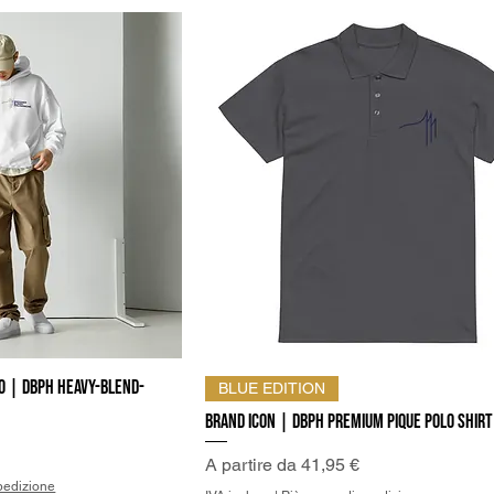
o | DBPh Heavy-Blend-
a rapida
Vista rapida
BLUE EDITION
Brand Icon | DBPh Premium pique polo shirt
Prezzo scontato
A partire da
41,95 €
pedizione