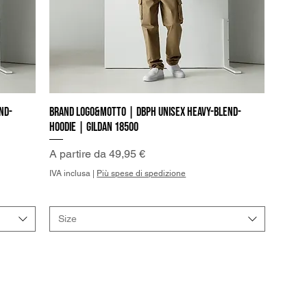
nd-
Brand Logo&Motto | DBPh Unisex Heavy-Blend-
Vista rapida
Hoodie | Gildan 18500
Prezzo scontato
A partire da
49,95 €
IVA inclusa
|
Più spese di spedizione
Size