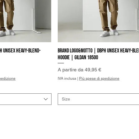
h Unisex Heavy-Blend-
Brand Logo&Motto | DBPh Unisex Heavy-Ble
a rapida
Vista rapida
Hoodie | Gildan 18500
Prezzo scontato
A partire da
49,95 €
pedizione
IVA inclusa
|
Più spese di spedizione
Size