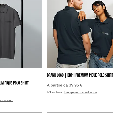
Brand Logo | DBPh Premium pique polo shir
a rapida
Vista rapida
um pique polo shirt
Prezzo scontato
A partire da
39,95 €
IVA inclusa
|
Più spese di spedizione
pedizione