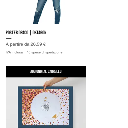
Poster Opaco | Oktágon
Prezzo scontato
A partire da
26,59 €
IVA inclusa
|
Più spese di spedizione
Aggiungi al carrello