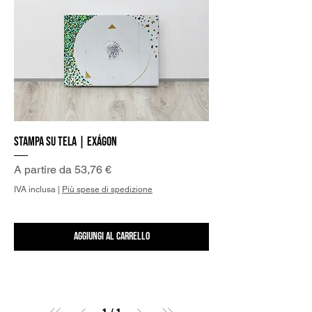
Stampa su Tela | Exágon
Prezzo scontato
A partire da
53,76 €
IVA inclusa
|
Più spese di spedizione
Aggiungi al carrello