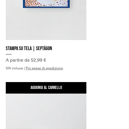
Stampa su Tela | Septágon
Prezzo scontato
A partire da
52,99 €
IVA inclusa
|
Più spese di spedizione
Aggiungi al carrello