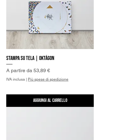
Stampa su Tela | Oktágon
Prezzo scontato
A partire da
53,89 €
IVA inclusa
|
Più spese di spedizione
Aggiungi al carrello