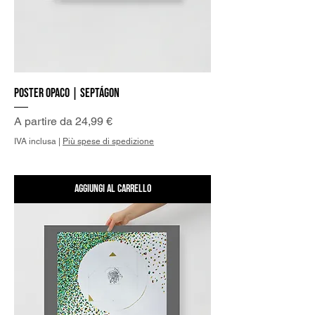
Poster Opaco | Septágon
Prezzo scontato
A partire da
24,99 €
IVA inclusa
|
Più spese di spedizione
Aggiungi al carrello