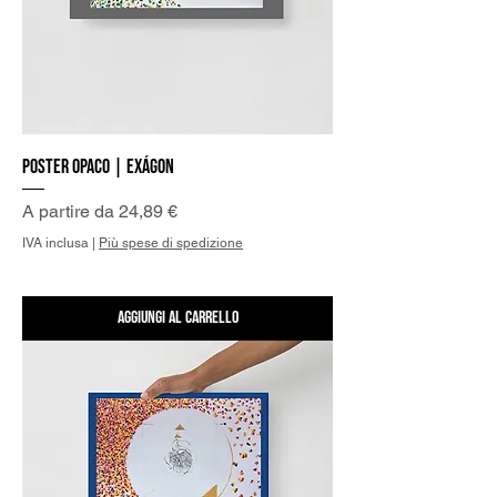
Poster Opaco | Exágon
Prezzo scontato
A partire da
24,89 €
IVA inclusa
|
Più spese di spedizione
Aggiungi al carrello