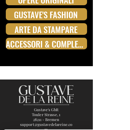
GUSTAVE'S FASHION
ARTE DA STAMPARE
ACCESSORI & COMPLEMENTI D'ARREDO
Gustave's GbR
Touler Strasse, 1
28211 - Bremen
support@gustavedelareine.co
m