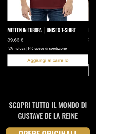
Mitten in Europa | Unisex T-Shirt
Brand Icon | DBPh Ess
Shirt
Prezzo
39,66 €
IVA inclusa
|
Più spese di spedizione
Prezzo scontato
A partire da
IVA inclusa
Aggiungi al carrello
SCOPRI TUTTO IL MONDO DI
GUSTAVE DE LA REINE
OPERE ORIGINALI