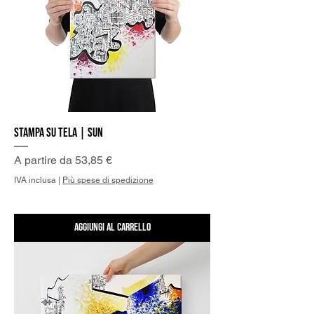
Stampa su Tela | Sun
Prezzo scontato
A partire da
53,85 €
IVA inclusa
|
Più spese di spedizione
Aggiungi al carrello