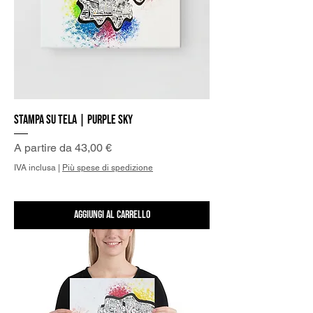
Stampa su Tela | Purple Sky
Prezzo scontato
A partire da
43,00 €
IVA inclusa
|
Più spese di spedizione
Aggiungi al carrello