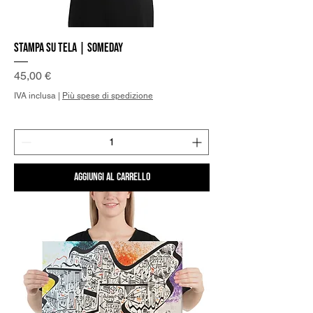
Stampa su Tela | Someday
Prezzo
45,00 €
IVA inclusa
|
Più spese di spedizione
Aggiungi al carrello