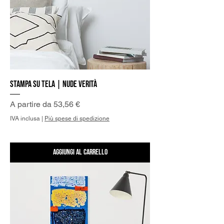
Stampa su Tela | Nude Verità
Prezzo scontato
A partire da
53,56 €
IVA inclusa
|
Più spese di spedizione
Aggiungi al carrello