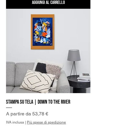
Aggiungi al carrello
Stampa su Tela | Down to the River
Prezzo scontato
A partire da
53,78 €
IVA inclusa
|
Più spese di spedizione