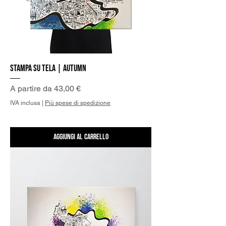
Stampa su Tela | Autumn
Prezzo scontato
A partire da
43,00 €
IVA inclusa
|
Più spese di spedizione
Aggiungi al carrello