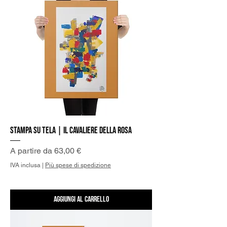
Stampa su Tela | Il Cavaliere della Rosa
Prezzo scontato
A partire da
63,00 €
IVA inclusa
|
Più spese di spedizione
Aggiungi al carrello