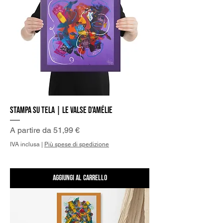
Stampa su Tela | Le valse d'Amélie
Prezzo scontato
A partire da
51,99 €
IVA inclusa
|
Più spese di spedizione
Aggiungi al carrello