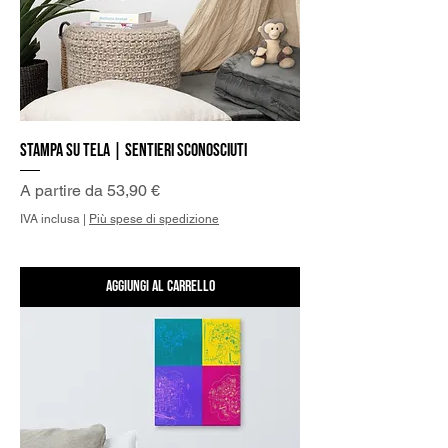
Stampa su Tela | Sentieri Sconosciuti
Prezzo scontato
A partire da
53,90 €
IVA inclusa
|
Più spese di spedizione
Aggiungi al carrello