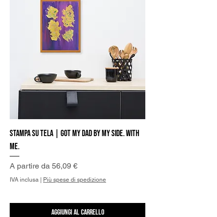
Stampa su Tela | Got my Dad by my side. With
me.
Prezzo scontato
A partire da
56,09 €
IVA inclusa
|
Più spese di spedizione
Aggiungi al carrello