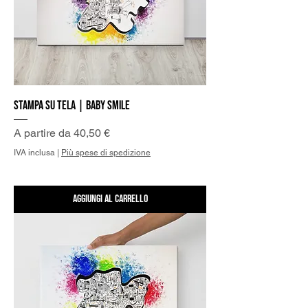
Stampa su Tela | Baby Smile
Prezzo scontato
A partire da
40,50 €
IVA inclusa
|
Più spese di spedizione
Aggiungi al carrello