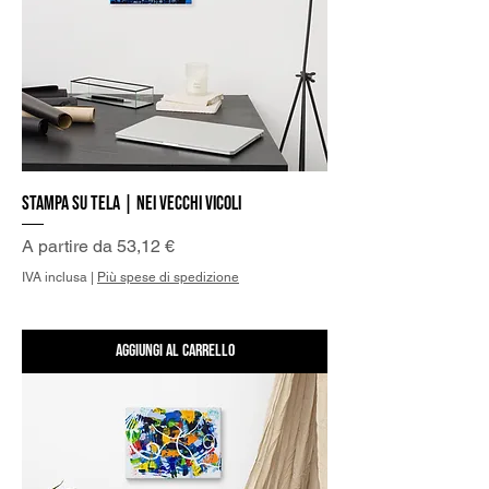
Stampa su Tela | Nei vecchi Vicoli
Prezzo scontato
A partire da
53,12 €
IVA inclusa
|
Più spese di spedizione
Aggiungi al carrello