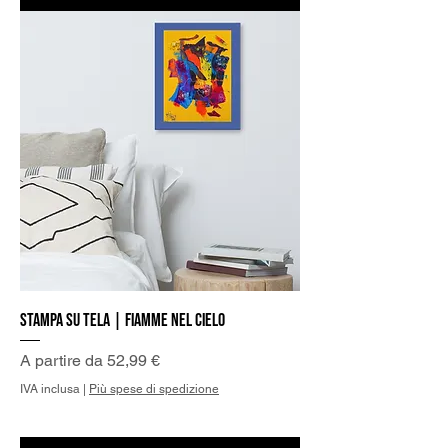
Stampa su Tela | Fiamme nel Cielo
Prezzo scontato
A partire da
52,99 €
IVA inclusa
|
Più spese di spedizione