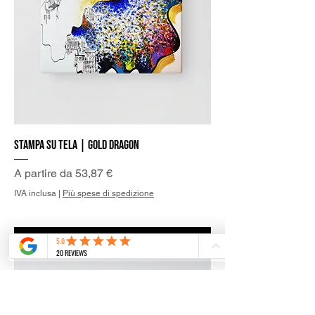
Stampa su Tela | Gold Dragon
Prezzo scontato
A partire da
53,87 €
IVA inclusa
|
Più spese di spedizione
Aggiungi al carrello