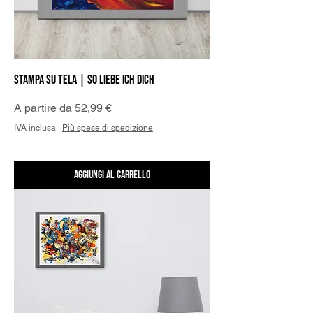
Stampa su Tela | So liebe Ich Dich
Prezzo scontato
A partire da
52,99 €
IVA inclusa
|
Più spese di spedizione
Aggiungi al carrello