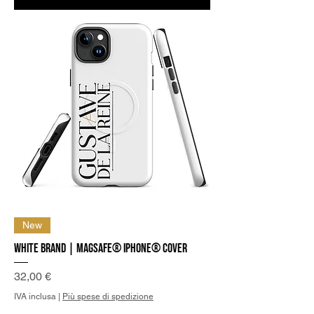
New
White Brand | MagSafe® iPhone® Cover
Prezzo
32,00 €
IVA inclusa
|
Più spese di spedizione