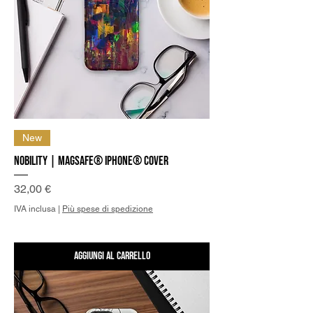
New
Nobility | MagSafe® iPhone® Cover
Prezzo
32,00 €
IVA inclusa
|
Più spese di spedizione
Aggiungi al carrello