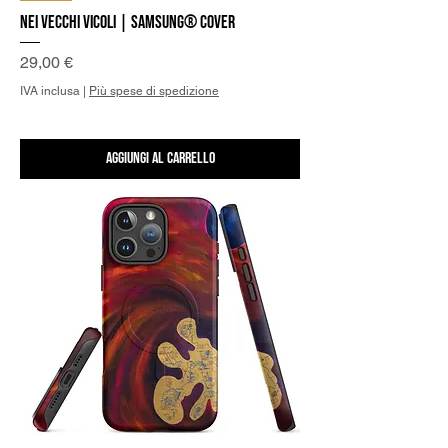
Nei Vecchi Vicoli | Samsung® Cover
Prezzo
29,00 €
IVA inclusa
|
Più spese di spedizione
Aggiungi al carrello