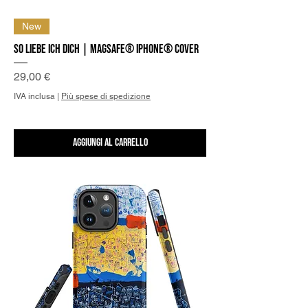
New
So liebe Ich Dich | MagSafe® iPhone® Cover
Prezzo
29,00 €
IVA inclusa
|
Più spese di spedizione
Aggiungi al carrello