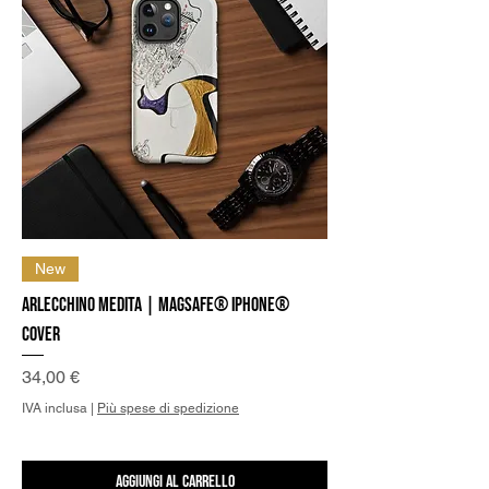
New
Arlecchino medita | MagSafe® iPhone®
Cover
Prezzo
34,00 €
IVA inclusa
|
Più spese di spedizione
Aggiungi al carrello