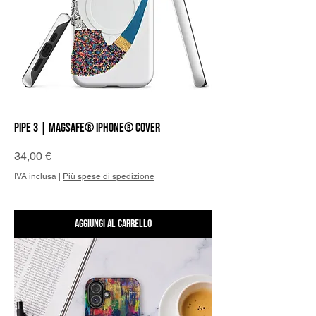
Pipe 3 | MagSafe® iPhone® Cover
Prezzo
34,00 €
IVA inclusa
|
Più spese di spedizione
Aggiungi al carrello