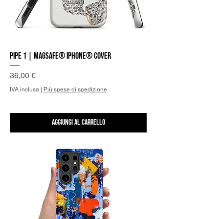
Pipe 1 | MagSafe® iPhone® Cover
Prezzo
36,00 €
IVA inclusa
|
Più spese di spedizione
Aggiungi al carrello