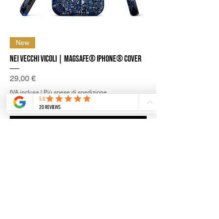
New
Nei Vecchi Vicoli | MagSafe® iPhone® Cover
Prezzo
29,00 €
IVA inclusa
|
Più spese di spedizione
Aggiungi al carrello
1
/
1