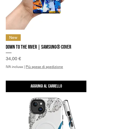
New
Down to the River | Samsung® Cover
Prezzo
34,00 €
IVA inclusa
|
Più spese di spedizione
Aggiungi al carrello