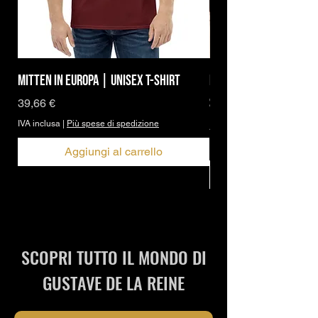
Mitten in Europa | Unisex T-Shirt
Brand Icon | DBPh Ess
Shirt
Prezzo
39,66 €
IVA inclusa
|
Più spese di spedizione
Prezzo scontato
A partire da
IVA inclusa
Aggiungi al carrello
SCOPRI TUTTO IL MONDO DI
GUSTAVE DE LA REINE