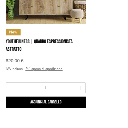
New
Youthfulness | Quadro Espressionista
Astratto
Prezzo
620,00 €
IVA inclusa
|
Più spese di spedizione
Aggiungi al carrello