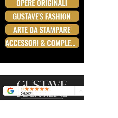
OPERE ORIGINALI
GUSTAVE'S FASHION
ARTE DA STAMPARE
ACCESSORI & COMPLEMENTI D'ARREDO
Gustave's GbR
Touler Strasse, 1
28211 - Bremen
support@gustavedelareine.co