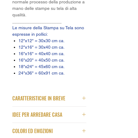
normale processo della produzione a
mano delle stampe su tela di alta
qualità.
____________________
Le misure della Stampa su Tela sono
espresse in pollici:
12"x12" = 30x30 cm ca.
12"x16" = 30x40 cm ca.
16"x16" = 40x40 cm ca.
16"x20" = 40x50 cm ca.
18"x24" = 45x60 cm ca.
24"x36" = 60x91 cm ca.
CARATTERISTICHE IN BREVE
Qualità
IDEE PER ARREDARE CASA
Stampa su Tela Premium in alta
qualità
Questa pipa è particolare, in quanto
Intelaiatura della Tela fatta a mano
COLORI ED EMOZIONI
presenta la parte anteriore (fornello)
Materiale Tela
: Policotone Acid