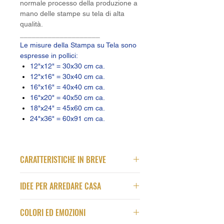
normale processo della produzione a
mano delle stampe su tela di alta
qualità.
____________________
Le misure della Stampa su Tela sono
espresse in pollici:
12"x12" = 30x30 cm ca.
12"x16" = 30x40 cm ca.
16"x16" = 40x40 cm ca.
16"x20" = 40x50 cm ca.
18"x24" = 45x60 cm ca.
24"x36" = 60x91 cm ca.
CARATTERISTICHE IN BREVE
Qualità
IDEE PER ARREDARE CASA
Stampa su Tela Premium in alta
qualità
Questa pipa dalla forma
Intelaiatura della Tela fatta a mano
COLORI ED EMOZIONI
particolarissima è davvero unica.
Dal
Materiale Tela
: Policotone Acid