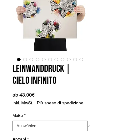
Leinwanddruck |
Cielo Infinito
Sale-
ab
43,00€
Preis
inkl. MwSt.
|
Più spese di spedizione
Maße
*
Anzahl
*