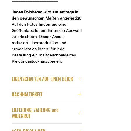
Jedes Polohemd wird auf Anfrage in
den gewünschten Maßen angefertigt.
Auf den Fotos finden Sie eine
Größentabelle, um Ihnen die Auswahl
zu erleichtern. Dieser Ansatz
reduziert Überproduktion und
ermöglicht es Ihnen, für jede
Bestellung ein maßgeschneidertes
Kleidungsstück anzubieten.
EIGENSCHAFTEN AUF EINEN BLICK
Material und Verarbeitung
NACHHALTIGKEIT
100% gekämmte und
ringgesponnene Baumwolle
Wir fertigen unsere Produkte* erst,
BLACK EDITION
LIEFERUNG, ZAHLUNG und
nachdem wir Deine Bestellung
Stoffgewicht: 210 g/m²
WIDERRUF
erhalten haben.
Auf diese Weise
Dicker, stabiler und blickdichter
vermeiden wir Überproduktion und
Lieferung
Piqué-Stoff
unnötigen Abfall.