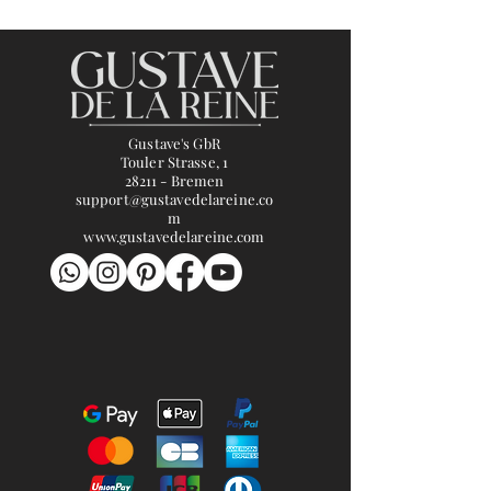
Gustave's GbR
Touler Strasse, 1
28211 - Bremen
support@gustavedelareine.co
m
www.gustavedelareine.com