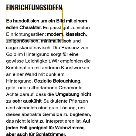
EINRICHTUNGSIDEEN
Es handelt sich um ein Bild mit einem
edlen Charakter.
Es passt gut zu vielen
Einrichtungsstilen:
modern, klassisch,
zeitgenössisch, minimalistisch
und
sogar skandinavisch. Die Präsenz von
Gold im Hintergrund sorgt für eine
gewisse Leichtigkeit. Wir empfehlen die
Kombination mit anderen Kunstwerken
an einer Wand mit dunklem
Hintergrund.
Gezielte Beleuchtung
,
gold- oder silberfarbene Ornamente.
Achte darauf, dass die
Umgebung nicht
zu sehr auskühlt
. Sukkulente Pflanzen
sind sicherlich eine gute Lösung, um
dieses abstrakte Gemälde zu begleiten,
das nicht leicht zu interpretieren ist.
Auf
jeden Fall geeignet für Wohnzimmer,
aber auch für Schlafzimmer,