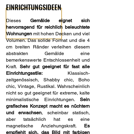
EINRICHTUNGSIDEEN
Dieses
Gemälde eignet sich
hervorragend für reichlich beleuchtete
Wohnungen
mit hohen Decken und viel
Volumen. Das solide Format und die 4
cm breiten Ränder verleihen diesem
abstrakten Gemälde eine
bemerkenswerte Entschlossenheit und
Kraft.
Sehr gut geeignet für fast alle
Einrichtungsstile:
Klassisch-
zeitgenössisch, Shabby chic, Boho
chic, Vintage, Rustikal. Wahrscheinlich
nicht so gut geeignet für extreme, kalte
minimalistische Einrichtungen.
Sein
grafisches Konzept macht es nüchtern
und erwachsen
, scheinbar statisch,
aber tatsächlich hat es eine
magnetische Anziehungskraft.
Es
empfiehlt sich, das Bild mit farbigen