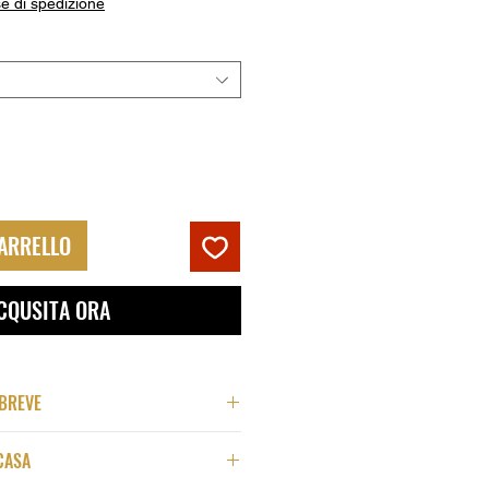
e di spedizione
CARRELLO
CQUSITA ORA
 BREVE
CASA
emium in alta qualità
 Tela fatta a mano