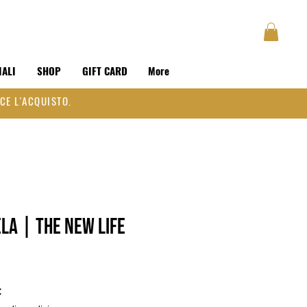
GUSTAVE
BLOG
Accedi
IALI
SHOP
GIFT CARD
More
CE L'ACQUISTO.
la | The New Life
Prezzo
€
scontato