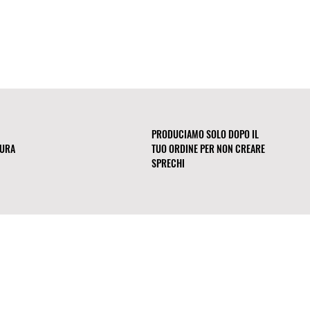
nsabili. La nostra tela proviene
in UE) e dagli Stati Uniti (ordini
PRODUCIAMO SOLO DOPO IL
CURA
TUO ORDINE PER NON CREARE
SPRECHI