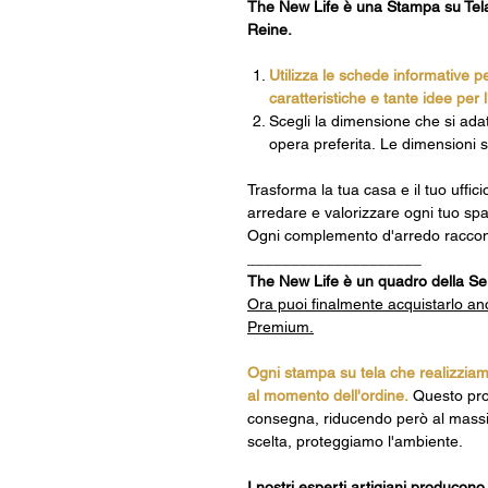
The New Life
è una Stampa su Tela
Reine.
Utilizza le schede informative pe
caratteristiche e tante idee per 
Scegli la dimensione che si adatt
opera preferita. Le dimensioni s
Trasforma la tua casa e il tuo uffi
arredare e valorizzare ogni tuo spa
Ogni complemento d'arredo racconta
____________________
The New Life è un quadro della Seri
Ora puoi finalmente acquistarlo anc
Premium.
Ogni stampa su tela che realizziam
al momento dell'ordine.
Questo pro
consegna, riducendo però al massi
scelta, proteggiamo l'ambiente.
I nostri esperti artigiani producon