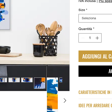
IVA inclusa
|
Più spes
Size
*
Seleziona
Quantità
*
AGGIUNGI AL 
A
CARATTERISTICHE IN
Qualità
IDEE PER ARREDARE 
Stampa su Tela Pr
Intelaiatura della