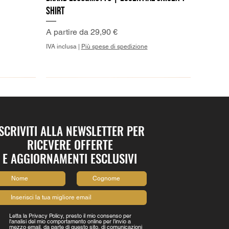
Shirt
Prezzo scontato
A partire da
29,90 €
IVA inclusa
|
Più spese di spedizione
ISCRIVITI ALLA NEWSLETTER PER
RICEVERE OFFERTE
E AGGIORNAMENTI ESCLUSIVI
Letta la Privacy Policy, presto il mio consenso per
l'analisi del mio comportamento online per l’invio a
mezzo email, da parte di questo sito, di comunicazioni